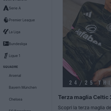
Serie A
Premier League
La Liga
Bundesliga
Ligue 1
SQUADRE
Arsenal
Bayern München
Terza maglia Celtic
Chelsea
Scopri la terza maglia d