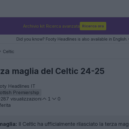
Archivio kit Ricerca avanzata
Ricerca ora
Did you know? Footy Headlines is also available in English. 
Celtic
erza maglia del Celtic 24-25
oty Headlines IT
ottish Premiership
287
visualizzazioni
1
0
erita
maglia:
Il Celtic ha ufficialmente rilasciato la terza ma