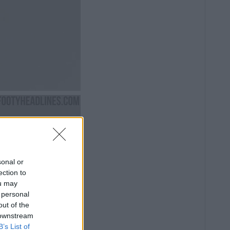
sonal or
ection to
ou may
 personal
out of the
 downstream
B’s List of