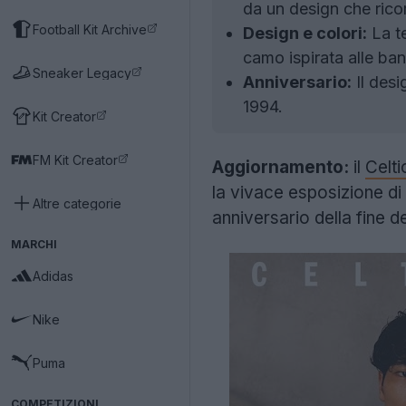
da un design che ricor
Football Kit Archive
Design e colori:
La te
camo ispirata alle ban
Sneaker Legacy
Anniversario:
Il desi
1994.
Kit Creator
FM Kit Creator
Aggiornamento:
il
Celti
la vivace esposizione di
Altre categorie
anniversario della fine d
MARCHI
Adidas
Nike
Puma
COMPETIZIONI