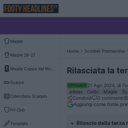
IT
Maglie
Home
Scottish Premiership
Maglie 26-27
Rilasciata la t
Maglie Coppa del Mondo 2026
Scarpe
21 Ago 2024, di Fo
UFFICIALE
adidas
Celtic
Maglie
Sc
Calendario Scarpini
Condividi
0
commenti
Aggiungi come fonte pref
FH Club
Rilascio della terza 
Template