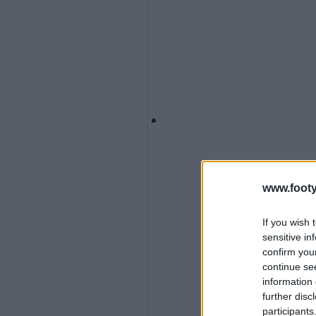
www.footy
If you wish 
sensitive in
confirm you
continue se
information 
further disc
participants