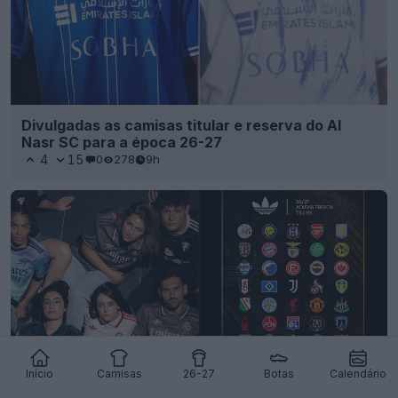
Divulgadas as camisas titular e reserva do Al
Nasr SC para a época 26-27
4
15
0
278
9h
Início
Camisas
26-27
Botas
Calendário