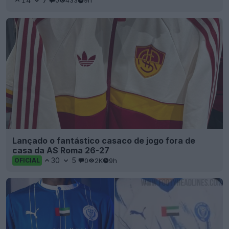
14
7
0
433
9h
Lançado o fantástico casaco de jogo fora de
casa da AS Roma 26-27
30
5
0
2K
9h
OFICIAL