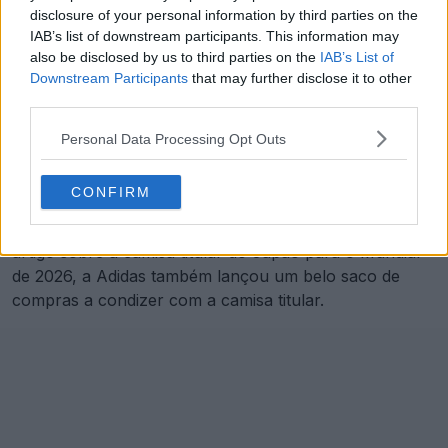
disclosure of your personal information by third parties on the
IAB’s list of downstream participants. This information may
also be disclosed by us to third parties on the
IAB’s List of
Downstream Participants
that may further disclose it to other
third parties.
Personal Data Processing Opt Outs
CONFIRM
Esta estratégia de design coesa não é um caso isolado
na camisa reserva. Tal como já abordámos no nosso
artigo sobre a camisa titular do Japão para o Mundial
de 2026, a Adidas também lançou um belo saco de
compras a condizer com a camisa titular.