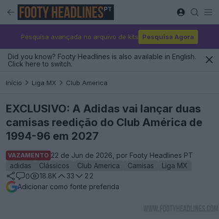
PT
Pesquisa avançada no arquivo de kits
Pesquisa Agora
Did you know? Footy Headlines is also available in English.
Click here to switch.
Início
Liga MX
Club America
EXCLUSIVO: A Adidas vai lançar duas
camisas reedição do Club América de
1994-96 em 2027
22 de Jun de 2026, por Footy Headlines PT
VAZAMENTO
adidas
Clássicos
Club America
Camisas
Liga MX
18.8K
33
22
0
Adicionar como fonte preferida