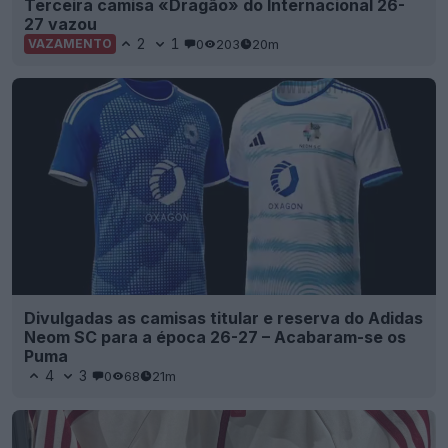
Terceira camisa «Dragão» do Internacional 26-
27 vazou
2
1
0
203
20m
VAZAMENTO
Divulgadas as camisas titular e reserva do Adidas
Neom SC para a época 26-27 – Acabaram-se os
Puma
4
3
0
68
21m