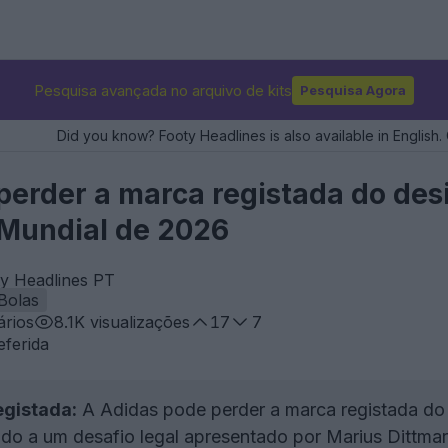
Pesquisa avançada no arquivo de kits
Pesquisa Agora
Did you know? Footy Headlines is also available in English. 
perder a marca registada do desi
 Mundial de 2026
ty Headlines PT
Bolas
rios
8.1K
visualizações
17
7
eferida
egistada:
A Adidas pode perder a marca registada do 
do a um desafio legal apresentado por Marius Dittmar