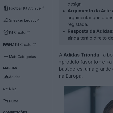
design.
Football Kit Archive
Argumento da Arte A
argumentar que o desi
Sneaker Legacy
registada.
Resposta da Adidas
Kit Creator
ainda terá o direito 
FM Kit Creator
A
Adidas
Trionda
, a bo
Mais Categorias
«produto favorito» e «a
MARCAS
bastidores, uma grande d
na Europa.
Adidas
Nike
Puma
COMPETIÇÕES