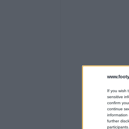
www.footy
If you wish 
sensitive in
confirm you
continue se
information 
further disc
participants