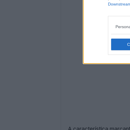
Downstream 
Persona
A característica marcan