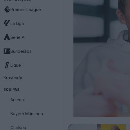
Premier League
La Liga
Serie A
Bundesliga
Ligue 1
Brasileirão
EQUIPAS
Arsenal
Bayern München
Chelsea