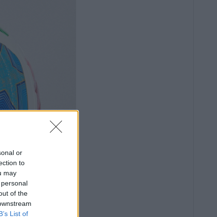
sonal or
ection to
ou may
 personal
out of the
 downstream
B’s List of