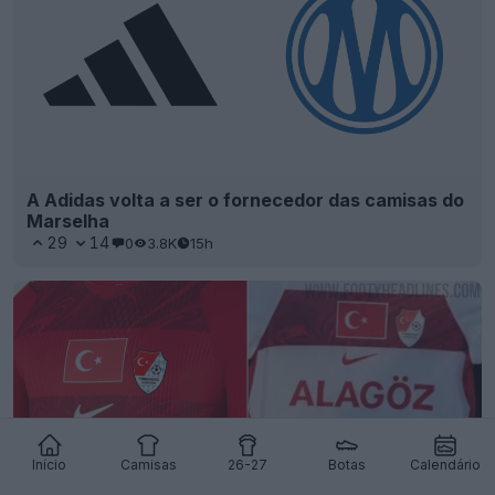
A Adidas volta a ser o fornecedor das camisas do
Marselha
29
14
0
3.8K
15h
Início
Camisas
26-27
Botas
Calendário