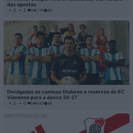
das apostas
2
3
0
776
4h
Divulgadas as camisas titulares e reservas do SC
Vianense para a época 26-27
2
0
0
445
4h