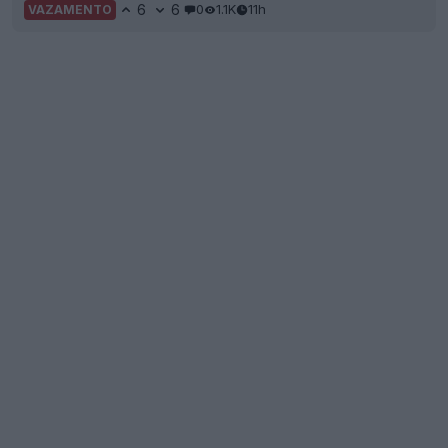
6
6
0
1.1K
11h
VAZAMENTO