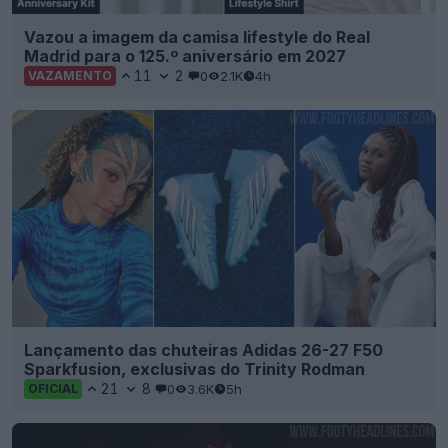
Vazou a imagem da camisa lifestyle do Real
Madrid para o 125.º aniversário em 2027
11
2
0
2.1K
4h
VAZAMENTO
Lançamento das chuteiras Adidas 26-27 F50
Sparkfusion, exclusivas do Trinity Rodman
21
8
0
3.6K
5h
OFICIAL