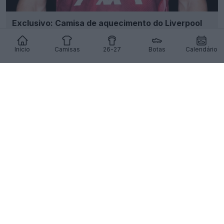
Exclusivo: Camisa de aquecimento do Liverpool
2027 vazou
5
2
0
697
6h
VAZAMENTO
Início
Camisas
26-27
Botas
Calendário