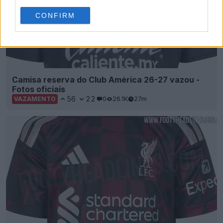
CONFIRM
Camisa reserva do Club América 26-27 vazou -
Fotos oficiais
56
22
0
26.1K
27m
VAZAMENTO