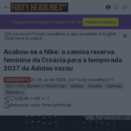
PT
Pesquisa avançada no arquivo de kits
Pesquisa Agora
Did you know? Footy Headlines is also available in English.
Click here to switch.
Acabou-se a Nike: a camisa reserva
feminina da Croácia para a temporada
2027 da Adidas vazau
29 de Jul de 2026, por Footy Headlines PT
VAZAMENTO
2027 FIFA Women's World Cup
adidas
Croatia
Camisas
Women's
9K
66
7
0
Adicionar como fonte preferida