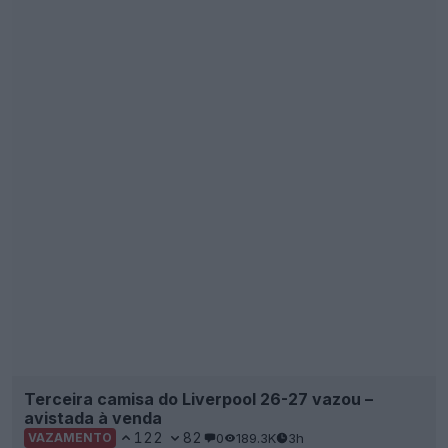
Terceira camisa do Liverpool 26-27 vazou –
avistada à venda
122
82
0
189.3K
3h
VAZAMENTO