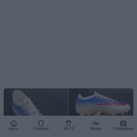
A Emirates vai deixar de usar o logótipo «Fly
Better» a partir da época 27-28
35
57
0
14.1K
21h
Início
Camisas
26-27
Botas
Calendário