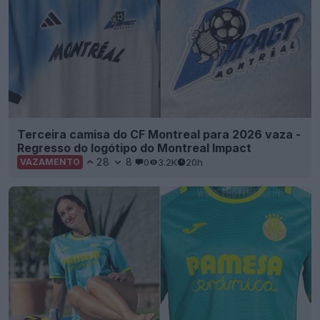
Lançada a terceira camisa «Dragon» do
Internacional 26-27
29
7
0
3.5K
21h
OFICIAL