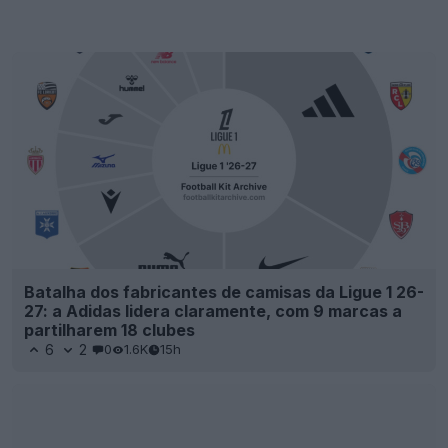
Batalha dos fabricantes de camisas da Ligue 1 26-
27: a Adidas lidera claramente, com 9 marcas a
partilharem 18 clubes
6
2
0
1.6K
15h
Terceira camisa do Newcastle United 26-27
revelada + vazada – Lançamento na próxima