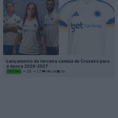
Vazaram imagens das chuteiras Nike Mercurial
Vapor 17 nas cores Branco/Azul/Rosa
5
10
0
944
21h
VAZAMENTO