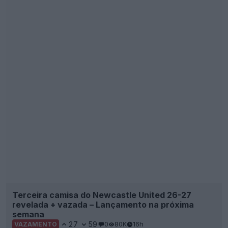
semana
27
59
0
80K
16h
VAZAMENTO
Newcastle United revela três novas opções de
logótipo extremamente semelhantes
7
45
0
7.2K
20h
OFICIAL