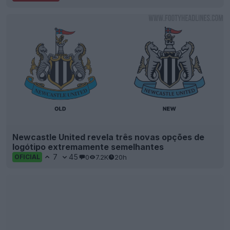
Vazaram as terceiras camisas da «Coleção
Archive» da Adidas para a MLS 2026
47
10
0
18.5K
20h
VAZAMENTO