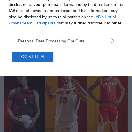
disclosure of your personal information by third parties on the
IAB’s list of downstream participants. This information may
also be disclosed by us to third parties on the
IAB’s List of
Downstream Participants
that may further disclose it to other
third parties.
Personal Data Processing Opt Outs
Arquivo de equipamentos de futebol Pesquisa
avançada
Football Kit Archive
OFICIAL
CONFIRM