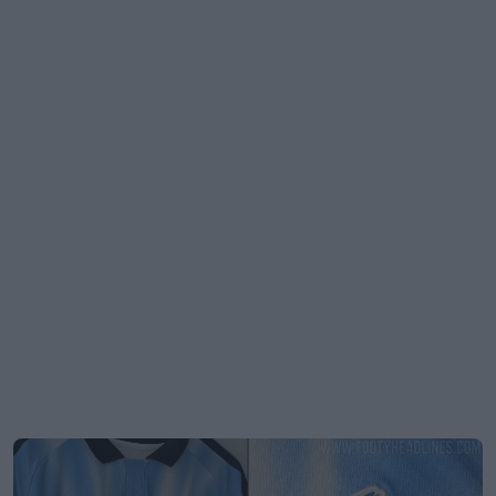
Terceira camisa do CF Montreal para 2026 vaza -
Regresso do logótipo do Montreal Impact
28
8
0
3.2K
20h
VAZAMENTO
Divulgada a terceira camisa do Villarreal para a
época 2026-2027
23
6
0
1.6K
21h