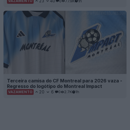
23
40
0
77.9K
1h
VAZAMENTO
Terceira camisa do CF Montreal para 2026 vaza -
Regresso do logótipo do Montreal Impact
20
6
0
2.7K
1h
VAZAMENTO