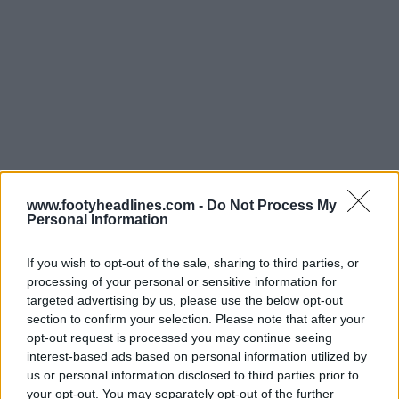
www.footyheadlines.com -
Do Not Process My
Personal Information
If you wish to opt-out of the sale, sharing to third parties, or
processing of your personal or sensitive information for
O casaco desportivo
: Concebido com uma gola
targeted advertising by us, please use the below opt-out
clássica alta com fecho independente, bolsos laterais
section to confirm your selection. Please note that after your
com fecho e punhos e cintura canelados em azul-
opt-out request is processed you may continue seeing
marinho escuro contrastantes, refletindo na
interest-based ads based on personal information utilized by
us or personal information disclosed to third parties prior to
perfeição o mesmo bloco azul-marinho e vermelho
your opt-out. You may separately opt-out of the further