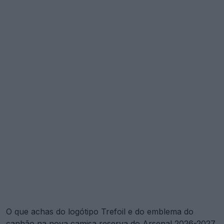
O que achas do logótipo Trefoil e do emblema do
canhão na nova camisa reserva do Arsenal 2026-2027