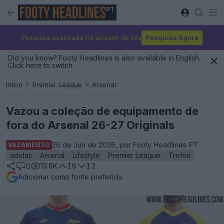
PT
Pesquisa avançada no arquivo de kits
Pesquisa Agora
Did you know? Footy Headlines is also available in English.
Click here to switch.
Início
Premier League
Arsenal
Vazou a coleção de equipamento de
fora do Arsenal 26-27 Originals
26 de Jun de 2026, por Footy Headlines PT
VAZAMENTO
adidas
Arsenal
Lifestyle
Premier League
Trefoil
13.8K
16
12
0
Adicionar como fonte preferida