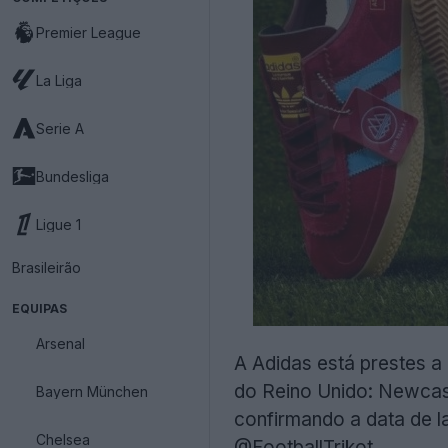
Premier League
La Liga
Serie A
Bundesliga
Ligue 1
Brasileirão
EQUIPAS
Arsenal
A Adidas está prestes a
do Reino Unido: Newcast
Bayern München
confirmando a data de 
Chelsea
@FootballTrikot
.