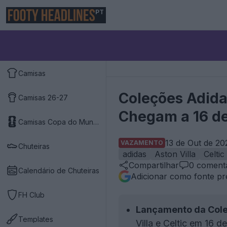
PT
Camisas
Coleções Adidas
Camisas 26-27
Chegam a 16 de
Camisas Copa do Mundo 2026
13 de Out de 20
VAZAMENTO
Chuteiras
adidas
Aston Villa
Celtic
Compartilhar
0
comentá
Calendário de Chuteiras
Adicionar como fonte pr
FH Club
Lançamento da Cole
Templates
Villa e Celtic em 16 