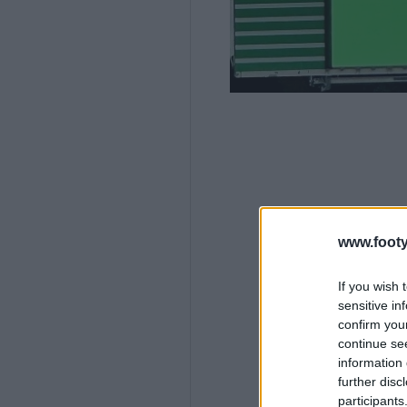
www.footy
If you wish 
sensitive in
confirm you
continue se
information 
further disc
participants