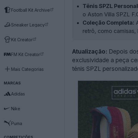
Tênis SPZL Personal
Football Kit Archive
o Aston Villa SPZL F
Coleção Completa:
A
Sneaker Legacy
retrô, como camisas,
Kit Creator
Atualização:
Depois dos
FM Kit Creator
exclusividade a peça c
ténis SPZL personalizad
Mais Categorias
MARCAS
Adidas
Nike
Puma
COMPETIÇÕES