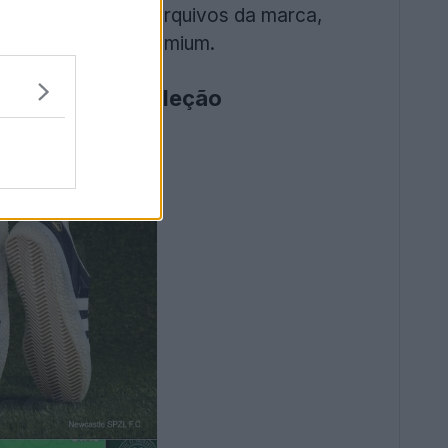
rgulhar fundo nos arquivos da marca,
m um acabamento premium.
PZL Sapatos e coleção