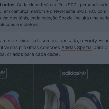
izados:
Cada clube terá um tênis SPZL personalizad
.C. em camurça marrom e o Newcastle SPZL F.C. com li
lém dos tênis, cada coleção Spezial incluirá uma var
 blusões e moletons.
 teasers iniciais da semana passada, o Footy Head
entral das próximas coleções
Adidas
Spezial
para o
os, criados para cada clube.