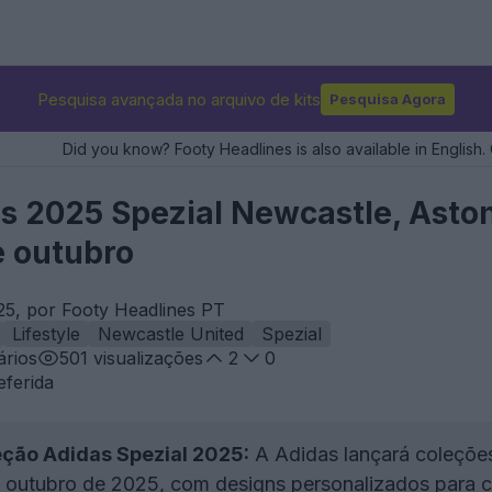
Pesquisa avançada no arquivo de kits
Pesquisa Agora
Did you know? Footy Headlines is also available in English. 
 2025 Spezial Newcastle, Aston 
 outubro
25, por Footy Headlines PT
Lifestyle
Newcastle United
Spezial
rios
501
visualizações
2
0
eferida
ção Adidas Spezial 2025:
A Adidas lançará coleções
de outubro de 2025, com designs personalizados para 