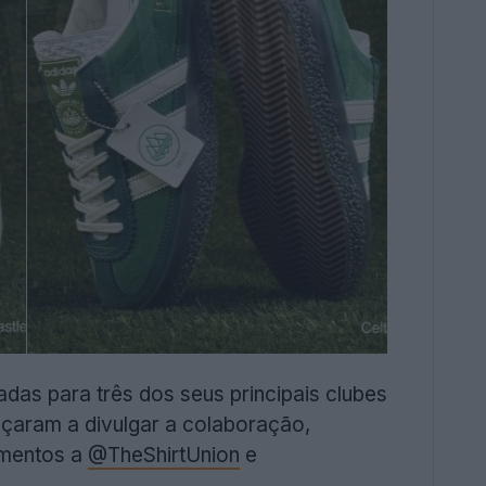
das para três dos seus principais clubes
eçaram a divulgar a colaboração,
imentos a
@TheShirtUnion
e