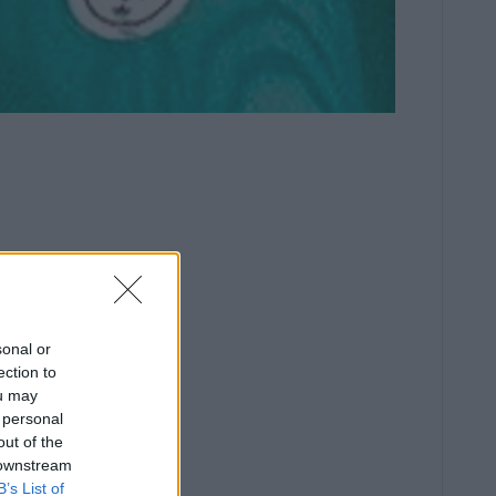
sonal or
ection to
ou may
 personal
out of the
 downstream
B’s List of