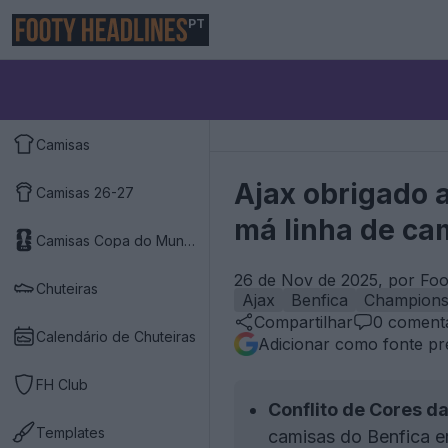
PT
Camisas
Ajax obrigado a
Camisas 26-27
má linha de ca
Camisas Copa do Mundo 2026
26 de Nov de 2025, por Foo
Chuteiras
Ajax
Benfica
Champions
Compartilhar
0
comentá
Calendário de Chuteiras
Adicionar como fonte pr
FH Club
Conflito de Cores d
Templates
camisas do Benfica e