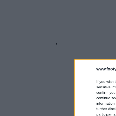
www.footy
If you wish 
sensitive in
confirm you
continue se
information 
further disc
participants