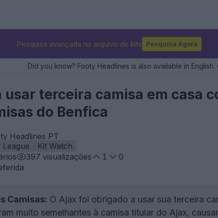
Pesquisa avançada no arquivo de kits
Pesquisa Agora
Did you know? Footy Headlines is also available in English. 
 usar terceira camisa em casa c
misas do Benfica
ty Headlines PT
 League
Kit Watch
rios
397
visualizações
1
0
eferida
as Camisas:
O Ajax foi obrigado a usar sua terceira c
ram muito semelhantes à camisa titular do Ajax, caus