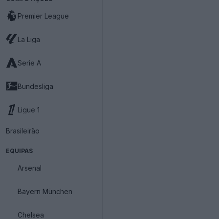
Premier League
La Liga
Serie A
Bundesliga
Ligue 1
Brasileirão
EQUIPAS
Arsenal
Bayern München
Chelsea