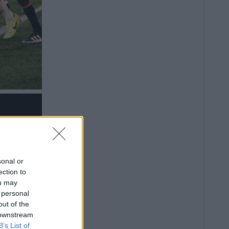
sonal or
ection to
ou may
 personal
out of the
 downstream
B’s List of