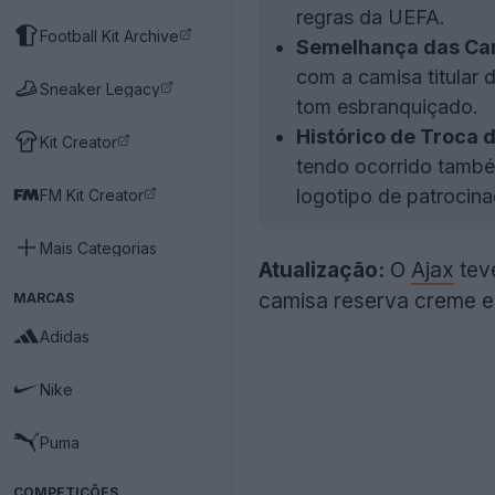
regras da UEFA.
Football Kit Archive
Semelhança das Cam
com a camisa titular 
Sneaker Legacy
tom esbranquiçado.
Histórico de Troca 
Kit Creator
tendo ocorrido també
logotipo de patrocina
FM Kit Creator
Mais Categorias
Atualização:
O
Ajax
teve
camisa reserva creme e
MARCAS
Adidas
Nike
Puma
COMPETIÇÕES