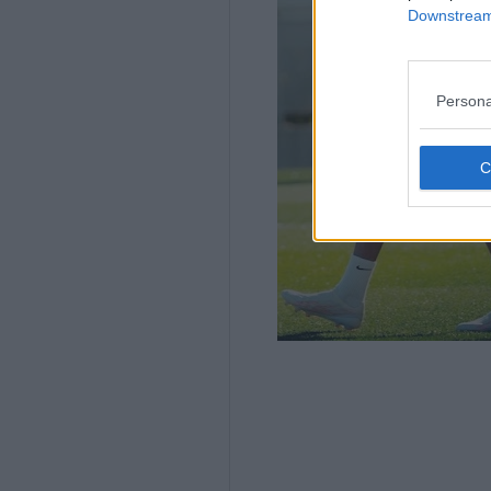
Downstream 
Persona