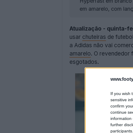
Hyperfast em branco 
em amarelo, com lanç
Atualização - quinta-fe
usar
chuteiras
de futebo
a Adidas não vai comerc
amarelo
. O revendedor 
esgotados.
www.footy
If you wish 
sensitive in
confirm you
continue se
information 
further disc
participants