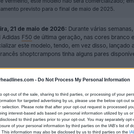
e vermelho, este modelo não será comercializado; em 
amento previsto para o final de maio de 2025.
ira, 21 de maio de 2026:
Durante várias semanas,
l Adidas
F50
de última geração
,
nas cores branco e 
ializar este modelo, tendo, em vez disso, lançado 
francês shoptcrampons tinha alguns pares disponív
headlines.com -
Do Not Process My Personal Information
to opt-out of the sale, sharing to third parties, or processing of your per
formation for targeted advertising by us, please use the below opt-out s
r selection. Please note that after your opt-out request is processed y
eing interest-based ads based on personal information utilized by us or
disclosed to third parties prior to your opt-out. You may separately opt-
losure of your personal information by third parties on the IAB’s list of
. This information may also be disclosed by us to third parties on the
IA