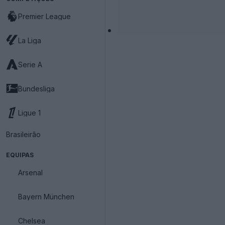
Premier League
La Liga
Serie A
Bundesliga
Ligue 1
Brasileirão
EQUIPAS
Arsenal
Bayern München
Chelsea