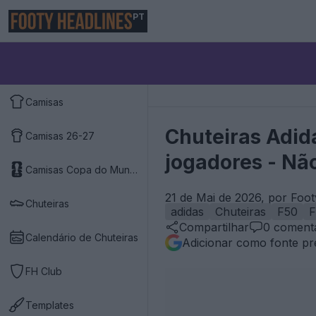
PT
Camisas
Chuteiras Adid
Camisas 26-27
jogadores - Nã
Camisas Copa do Mundo 2026
21 de Mai de 2026, por Foo
Chuteiras
adidas
Chuteiras
F50
F
Compartilhar
0
comentá
Calendário de Chuteiras
Adicionar como fonte pr
FH Club
Templates