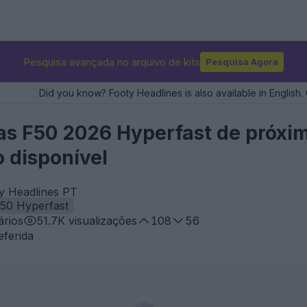
Pesquisa avançada no arquivo de kits
Pesquisa Agora
Did you know? Footy Headlines is also available in English. 
as F50 2026 Hyperfast de próxim
o disponível
ty Headlines PT
50 Hyperfast
rios
51.7K
visualizações
108
56
eferida