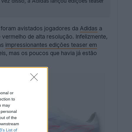
vez disso, a Adidas lançou edições teaser
 foram avistados jogadores da
Adidas
a
vermelho de alta resolução. Infelizmente,
as
impressionantes edições teaser em
eis, mas os poucos que havia já estão
sonal or
ection to
ou may
 personal
out of the
 downstream
B’s List of