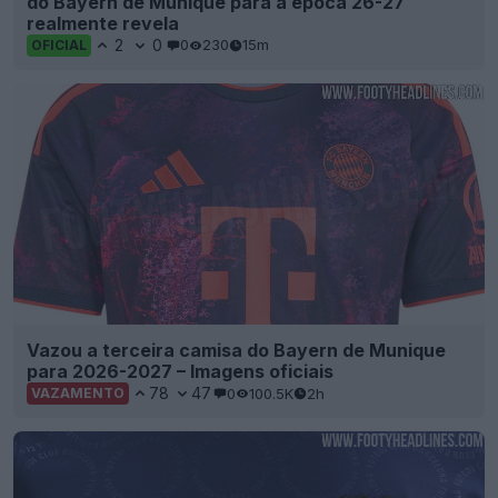
do Bayern de Munique para a época 26-27
realmente revela
2
0
0
230
15m
OFICIAL
Vazou a terceira camisa do Bayern de Munique
para 2026-2027 – Imagens oficiais
78
47
0
100.5K
2h
VAZAMENTO