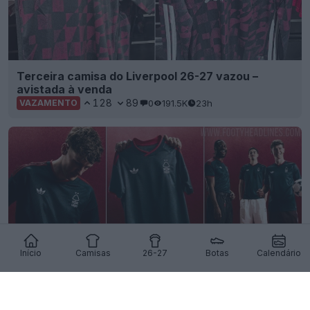
Terceira camisa do Liverpool 26-27 vazou –
avistada à venda
128
89
0
191.5K
23h
VAZAMENTO
Início
Camisas
26-27
Botas
Calendário
Divulgada a camisa reserva do Nottingham Forest
para a época 26-27