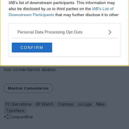
IAB’s list of downstream participants. This information may
also be disclosed by us to third parties on the
IAB’s List of
Downstream Participants
that may further disclose it to other
Resta saber se a temporada 2026-27 finalmente
third parties.
trará um novo tipo de letra para as costas da
Personal Data Processing Opt Outs
camisa do Barcelona.
CONFIRM
O que achas do Barcelona usar a mesma fonte no
equipamento por sete temporadas seguidas? É um sinal
de identidade forte ou está na hora de mudar? Diz-nos
nos comentários abaixo.
Mostrar Comentários
FC Barcelona
Kit Watch
Camisas
La Liga
Nike
Typeface
Compartilhar