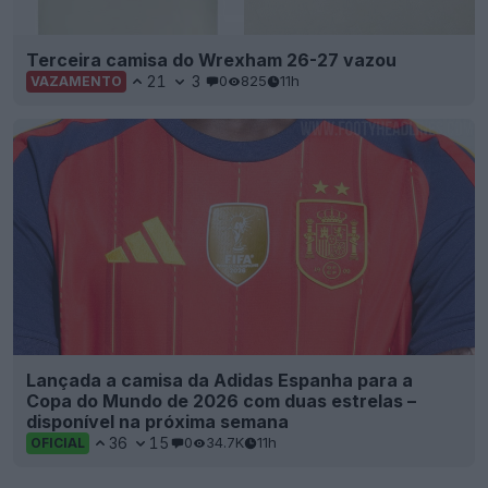
Terceira camisa do Wrexham 26-27 vazou
21
3
0
825
11h
VAZAMENTO
Lançada a camisa da Adidas Espanha para a
Copa do Mundo de 2026 com duas estrelas –
disponível na próxima semana
36
15
0
34.7K
11h
OFICIAL