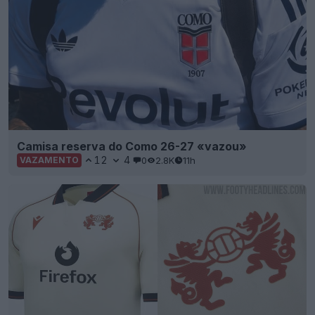
Camisa reserva do Como 26-27 «vazou»
12
4
0
2.8K
11h
VAZAMENTO