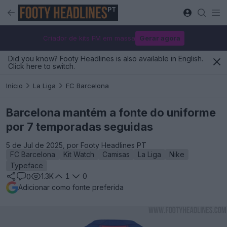
PT
Criador de kits FM em massa
Gerar agora
Did you know? Footy Headlines is also available in English.
Click here to switch.
Início
La Liga
FC Barcelona
Barcelona mantém a fonte do uniforme
por 7 temporadas seguidas
5 de Jul de 2025, por Footy Headlines PT
FC Barcelona
Kit Watch
Camisas
La Liga
Nike
Typeface
1.3K
1
0
0
Adicionar como fonte preferida