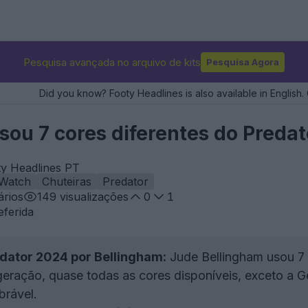
Pesquisa avançada no arquivo de kits
Pesquisa Agora
Did you know? Footy Headlines is also available in English. 
sou 7 cores diferentes do Preda
ty Headlines PT
 Watch
Chuteiras
Predator
rios
149
visualizações
0
1
eferida
dator 2024 por Bellingham:
Jude Bellingham usou 7 
eração, quase todas as cores disponíveis, exceto a G
brável.