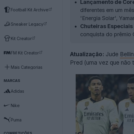
Lançamento de Core
diferentes em um mês
Football Kit Archive
'Energia Solar', Yamam
Sneaker Legacy
Chuteiras Especiais
conquista do prêmio
Kit Creator
FM Kit Creator
Atualização:
Jude
Belli
Pred (uma vez que não 
Mais Categorias
MARCAS
Adidas
Nike
Puma
COMPETIÇÕES