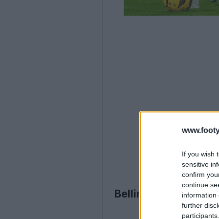
www.footy
If you wish 
sensitive in
confirm you
continue se
Bellingham já usou 
information 
further disc
participants