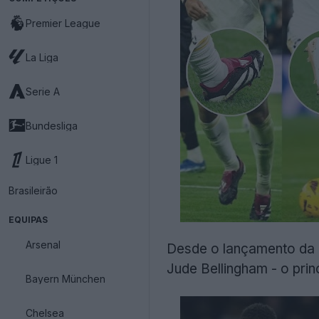
Premier League
La Liga
Serie A
Bundesliga
Ligue 1
Brasileirão
EQUIPAS
Arsenal
Desde o lançamento da 
Jude Bellingham - o prin
Bayern München
Chelsea