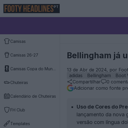
PT
Camisas
Bellingham já u
Camisas 26-27
Camisas Copa do Mundo 2026
13 de Abr de 2024, por Foo
adidas
Bellingham
Boot
Compartilhar
0
comentá
Chuteiras
Adicionar como fonte pr
Calendário de Chuteiras
Uso de Cores do Pre
FH Club
lançamento da nova g
versão com língua do
Templates