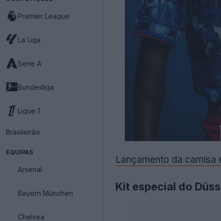
Premier League
La Liga
Serie A
Bundesliga
Ligue 1
Brasileirão
EQUIPAS
Lançamento da camisa e
Arsenal
Kit especial do Düs
Bayern München
Chelsea