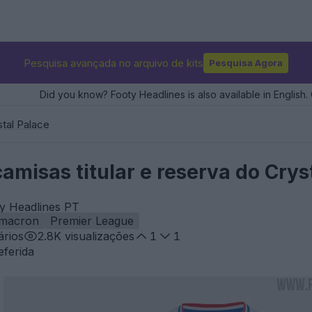
Pesquisa avançada no arquivo de kits
Pesquisa Agora
Did you know? Footy Headlines is also available in English. 
stal Palace
amisas titular e reserva do Cry
ty Headlines PT
macron
Premier League
rios
2.8K
visualizações
1
1
eferida