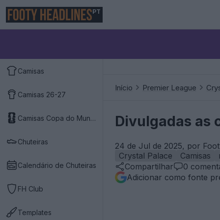
PT
Camisas
Início
Premier League
Cry
Camisas 26-27
Divulgadas as c
Camisas Copa do Mundo 2026
Chuteiras
24 de Jul de 2025, por Foo
Crystal Palace
Camisas
Calendário de Chuteiras
Compartilhar
0
comentá
Adicionar como fonte pr
FH Club
Templates