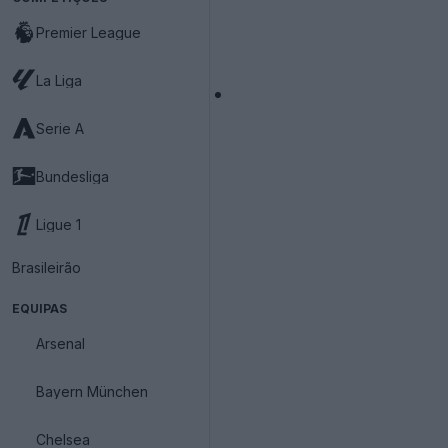
Premier League
La Liga
Serie A
Bundesliga
Ligue 1
Brasileirão
EQUIPAS
Arsenal
Bayern München
Chelsea