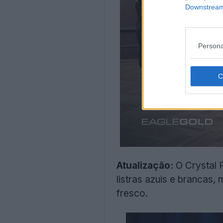
Downstream 
Persona
Atualização:
O Crystal P
listras azuis e brancas
fresco.