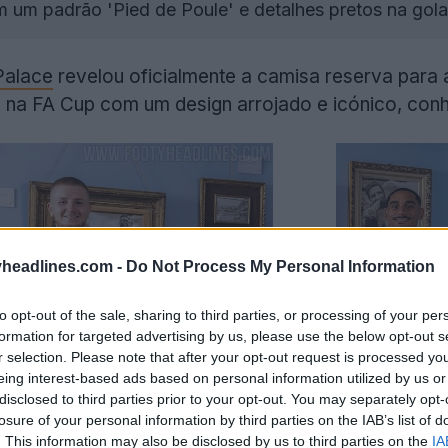
m um padrão 'Pied de Poule' e detalhes pretos na gol
Palace
revelou oficialmente a camisa reserva par
ube na FA Cup com um design arrojado e icónico, co
headlines.com -
Do Not Process My Personal Information
to opt-out of the sale, sharing to third parties, or processing of your per
formation for targeted advertising by us, please use the below opt-out s
r selection. Please note that after your opt-out request is processed y
eing interest-based ads based on personal information utilized by us or
disclosed to third parties prior to your opt-out. You may separately opt-
losure of your personal information by third parties on the IAB’s list of
. This information may also be disclosed by us to third parties on the
IA