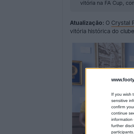
vitória na FA Cup, co
Atualização:
O
Crystal 
vitória histórica do cl
www.footy
If you wish 
sensitive in
confirm you
continue se
information 
further disc
participants