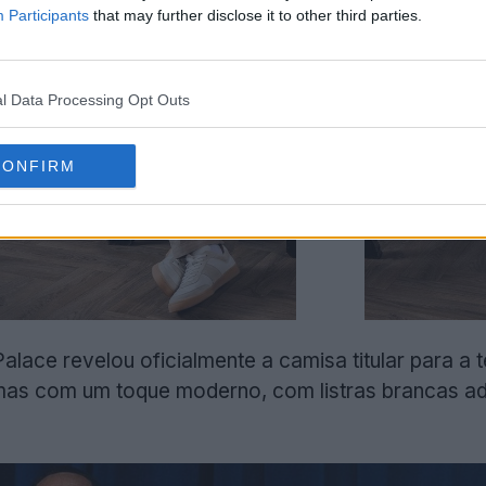
Participants
that may further disclose it to other third parties.
l Data Processing Opt Outs
CONFIRM
alace revelou oficialmente a camisa titular para a
, mas com um toque moderno, com listras brancas ad