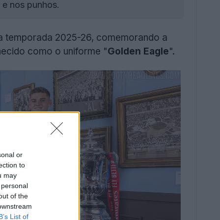
a e nos punhos.
a a temporada 2025-26, comemorando a
nhecido como o uniforme "
Golden Eagle
".
sonal or
ection to
ou may
 personal
out of the
 downstream
B’s List of