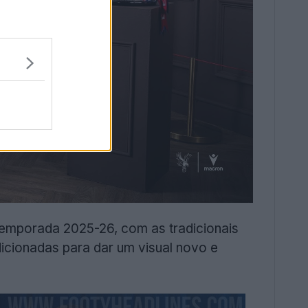
 temporada 2025-26, com as tradicionais
icionadas para dar um visual novo e