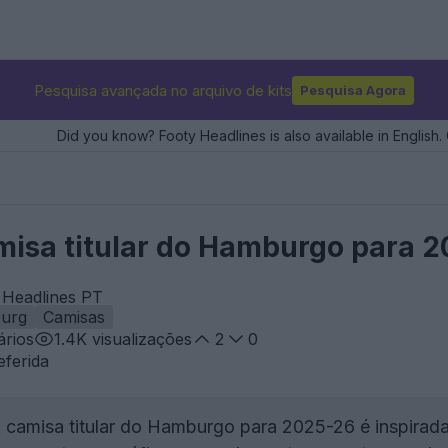
Pesquisa avançada no arquivo de kits
Pesquisa Agora
Did you know? Footy Headlines is also available in English. 
misa titular do Hamburgo para 2
 Headlines PT
urg
Camisas
rios
1.4K
visualizações
2
0
eferida
 camisa titular do Hamburgo para 2025-26 é inspirad