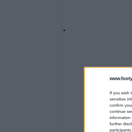
www.footy
If you wish 
sensitive in
confirm you
continue se
information 
further disc
participants