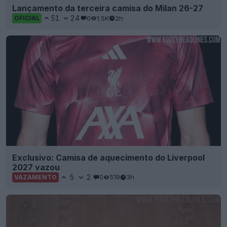
Lançamento da terceira camisa do Milan 26-27
51
24
0
1.5K
2h
OFICIAL
Exclusivo: Camisa de aquecimento do Liverpool
2027 vazou
5
2
0
519
3h
VAZAMENTO