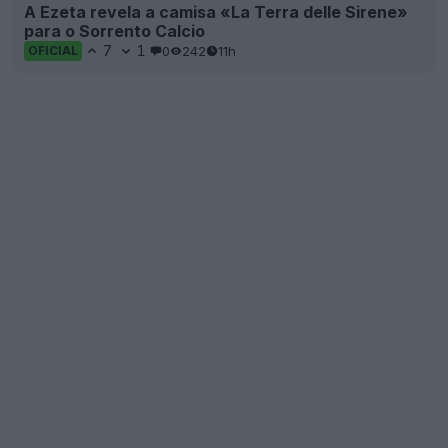
A Ezeta revela a camisa «La Terra delle Sirene»
para o Sorrento Calcio
7
1
0
242
11h
OFICIAL