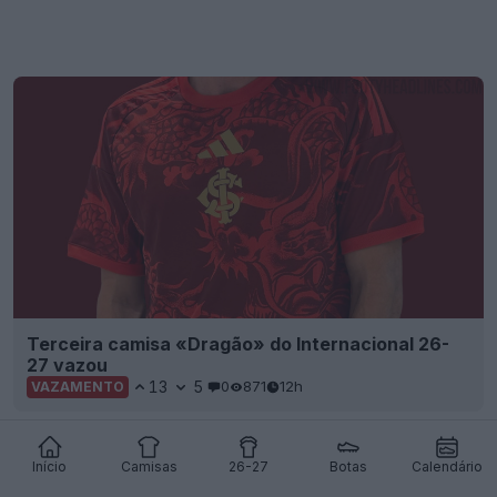
Terceira camisa «Dragão» do Internacional 26-
27 vazou
13
5
0
871
12h
VAZAMENTO
Início
Camisas
26-27
Botas
Calendário