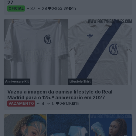
27
37
28
0
52.3K
1h
OFICIAL
Vazou a imagem da camisa lifestyle do Real
Madrid para o 125.º aniversário em 2027
4
0
0
1.1K
1h
VAZAMENTO