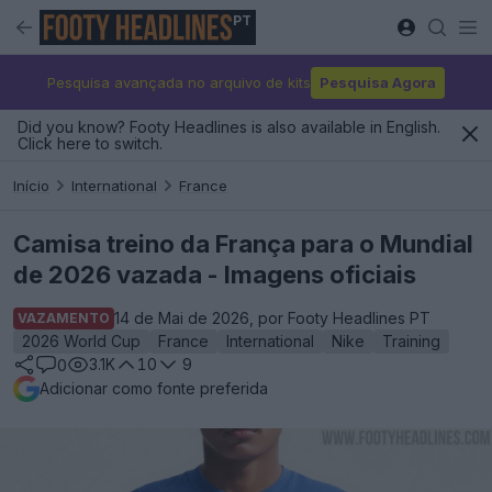
PT
Pesquisa avançada no arquivo de kits
Pesquisa Agora
Did you know? Footy Headlines is also available in English.
Click here to switch.
Início
International
France
Camisa treino da França para o Mundial
de 2026 vazada - Imagens oficiais
14 de Mai de 2026, por Footy Headlines PT
VAZAMENTO
2026 World Cup
France
International
Nike
Training
3.1K
10
9
0
Adicionar como fonte preferida