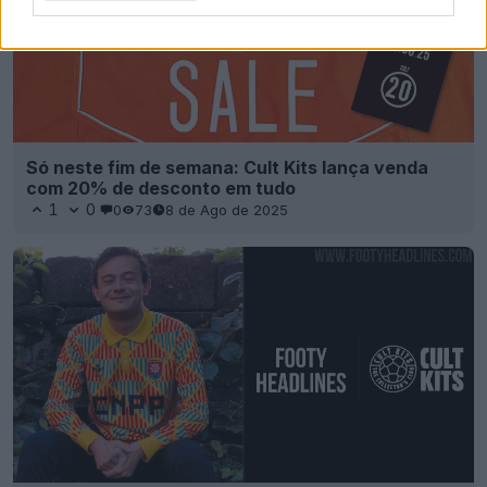
Só neste fim de semana: Cult Kits lança venda
com 20% de desconto em tudo
1
0
0
73
8 de Ago de 2025