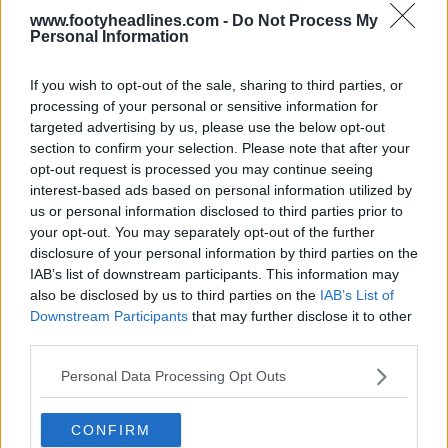
www.footyheadlines.com -
Do Not Process My
Personal Information
If you wish to opt-out of the sale, sharing to third parties, or
processing of your personal or sensitive information for
targeted advertising by us, please use the below opt-out
section to confirm your selection. Please note that after your
opt-out request is processed you may continue seeing
interest-based ads based on personal information utilized by
us or personal information disclosed to third parties prior to
your opt-out. You may separately opt-out of the further
disclosure of your personal information by third parties on the
IAB’s list of downstream participants. This information may
Explicação: Lançamentos diários de camisas
also be disclosed by us to third parties on the
IAB’s List of
clássicas da Cult Kits
Downstream Participants
that may further disclose it to other
0
0
0
83
26 de Ago de 2025
OFICIAL
third parties.
Personal Data Processing Opt Outs
CONFIRM