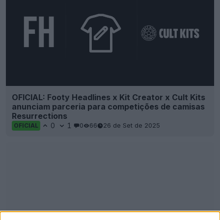
OFICIAL: Footy Headlines x Kit Creator x Cult Kits
anunciam parceria para competições de camisas
Resurrections
0
1
0
66
26 de Set de 2025
OFICIAL