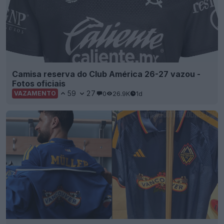
Camisa reserva do Club América 26-27 vazou -
Fotos oficiais
59
27
0
26.9K
1d
VAZAMENTO