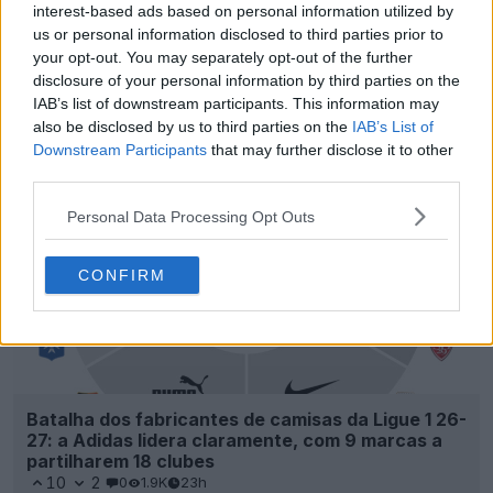
interest-based ads based on personal information utilized by
us or personal information disclosed to third parties prior to
your opt-out. You may separately opt-out of the further
Lançada a terceira camisa do Ferencváros para
disclosure of your personal information by third parties on the
2026-2027
IAB’s list of downstream participants. This information may
23
5
0
696
18h
OFICIAL
also be disclosed by us to third parties on the
IAB’s List of
Downstream Participants
that may further disclose it to other
third parties.
Personal Data Processing Opt Outs
CONFIRM
Batalha dos fabricantes de camisas da Ligue 1 26-
27: a Adidas lidera claramente, com 9 marcas a
partilharem 18 clubes
10
2
0
1.9K
23h