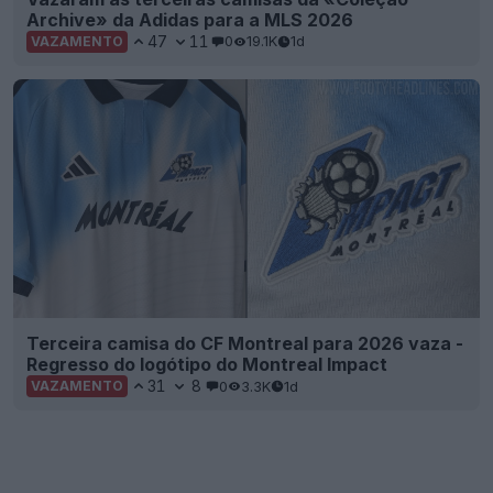
Archive» da Adidas para a MLS 2026
47
11
0
19.1K
1d
VAZAMENTO
Terceira camisa do CF Montreal para 2026 vaza -
Regresso do logótipo do Montreal Impact
31
8
0
3.3K
1d
VAZAMENTO