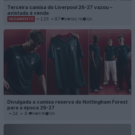
Terceira camisa do Liverpool 26-27 vazou –
avistada à venda
126
87
0
190.7K
12h
VAZAMENTO
Divulgada a camisa reserva do Nottingham Forest
para a época 26-27
34
8
0
9.1K
12h