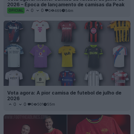
2026 – Época de lançamento de camisas da Peak
0
0
0
469
54m
OFICIAL
Vota agora: A pior camisa de futebol de julho de
2026
0
0
0
501
55m