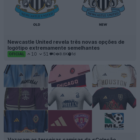
Newcastle United revela três novas opções de
logótipo extremamente semelhantes
10
51
0
8.6K
1d
OFICIAL
Vazaram as terceiras camisas da «Coleção