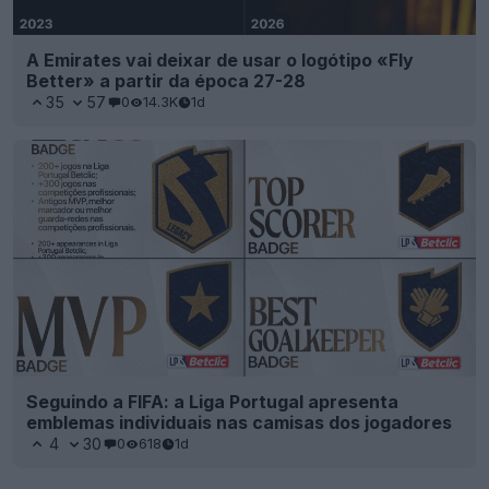
A Emirates vai deixar de usar o logótipo «Fly
Better» a partir da época 27-28
35
57
0
14.3K
1d
Seguindo a FIFA: a Liga Portugal apresenta
emblemas individuais nas camisas dos jogadores
4
30
0
618
1d