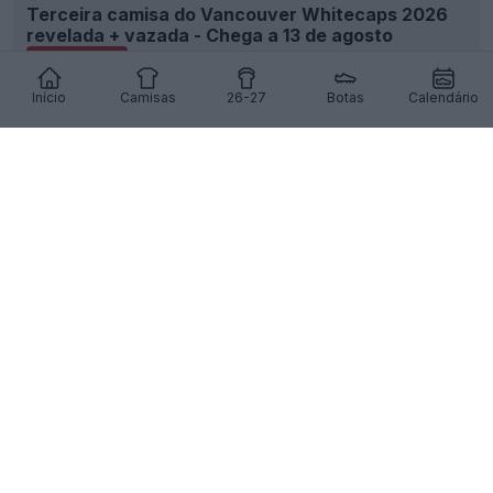
Terceira camisa do Vancouver Whitecaps 2026
revelada + vazada - Chega a 13 de agosto
48
5
0
4.1K
1d
VAZAMENTO
Início
Camisas
26-27
Botas
Calendário