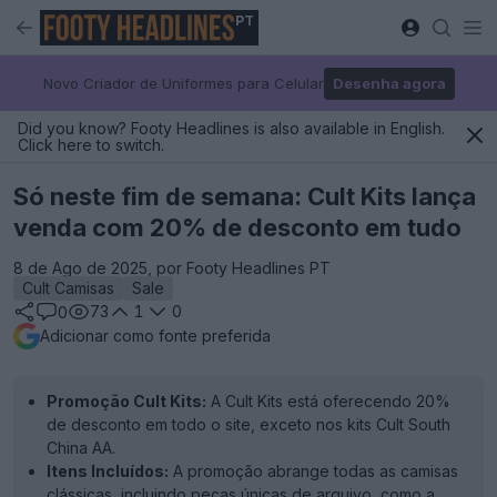
PT
Novo Criador de Uniformes para Celular
Desenha agora
Did you know? Footy Headlines is also available in English.
Click here to switch.
Só neste fim de semana: Cult Kits lança
venda com 20% de desconto em tudo
8 de Ago de 2025, por Footy Headlines PT
Cult Camisas
Sale
73
1
0
0
Adicionar como fonte preferida
Promoção Cult Kits:
A Cult Kits está oferecendo 20%
de desconto em todo o site, exceto nos kits Cult South
China AA.
Itens Incluídos:
A promoção abrange todas as camisas
clássicas, incluindo peças únicas de arquivo, como a