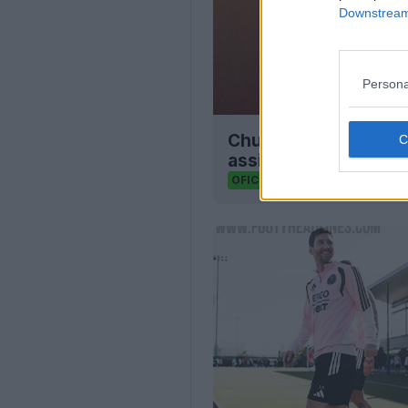
Downstream 
Persona
Chuteiras Adidas Me
assinatura lançadas
20
30
0
14.3
OFICIAL