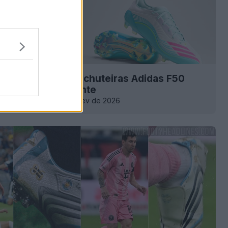
o das primeiras chuteiras Adidas F50
6 - Aurora Radiante
2
0
2.3K
19 de Fev de 2026