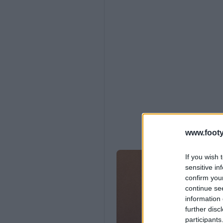
www.footy
If you wish 
sensitive in
confirm you
continue se
information 
further disc
participants