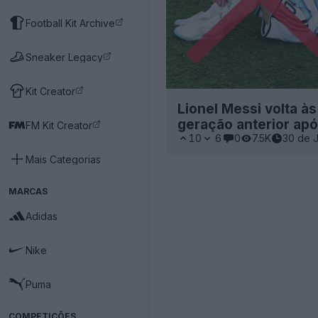
Football Kit Archive
Sneaker Legacy
Kit Creator
Lionel Messi volta à
geração anterior ap
FM Kit Creator
10
6
0
7.5K
30 de 
Mais Categorias
MARCAS
Adidas
Nike
Puma
COMPETIÇÕES