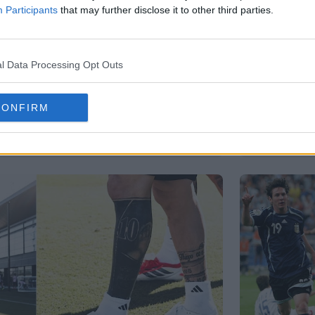
Participants
that may further disclose it to other third parties.
l Data Processing Opt Outs
ssi F50 2026 "Hora Dorada" de
Lançament
CONFIRM
Messi 202
K
14 de Mai de 2026
6
OFICIAL