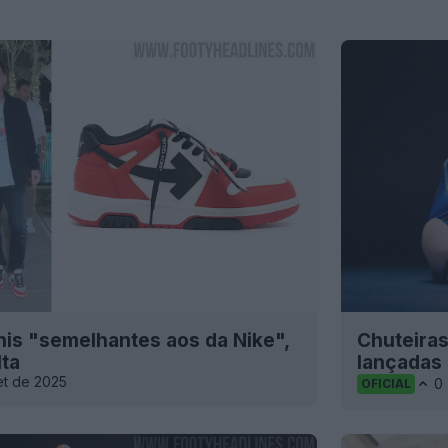
nis "semelhantes aos da Nike",
Chuteira
lta
lançadas
et de 2025
0
OFICIAL