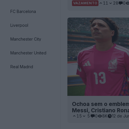
11
28
0
VAZAMENTO
FC Barcelona
Liverpool
Manchester City
Manchester United
Real Madrid
Ochoa sem o emblem
Messi, Cristiano Ron
15
5
0
8K
12 de Ju