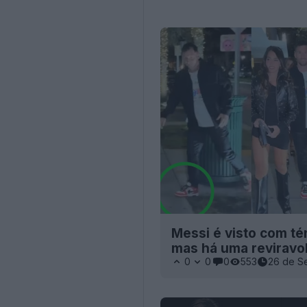
Messi é visto com té
mas há uma reviravo
0
0
0
553
26 de S