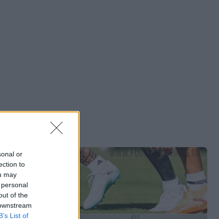
sonal or
ection to
ou may
 personal
out of the
 downstream
B’s List of