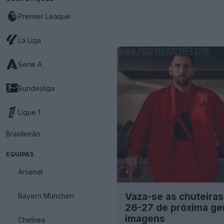
Premier League
La Liga
Serie A
Bundesliga
Ligue 1
Brasileirão
EQUIPAS
Arsenal
Vaza-se as chuteiras
Bayern München
26-27 de próxima ge
imagens
Chelsea