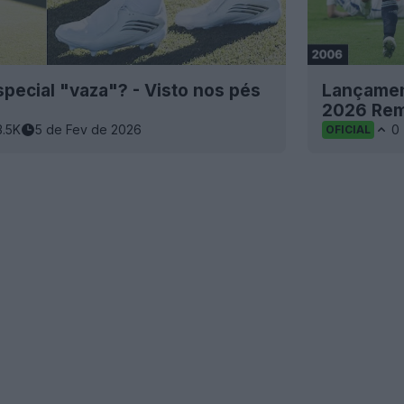
special "vaza"? - Visto nos pés
Lançament
2026 Rem
3.5K
5 de Fev de 2026
0
OFICIAL