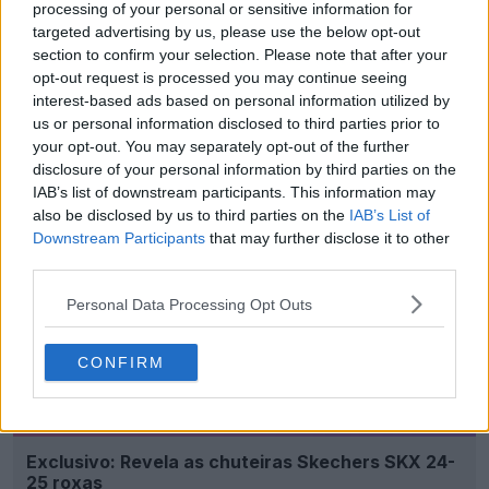
processing of your personal or sensitive information for
targeted advertising by us, please use the below opt-out
section to confirm your selection. Please note that after your
opt-out request is processed you may continue seeing
interest-based ads based on personal information utilized by
Lançamento do pack de botas Skechers "Ignite"
us or personal information disclosed to third parties prior to
outono 2024
your opt-out. You may separately opt-out of the further
0
0
0
96
5 de Nov de 2024
OFICIAL
disclosure of your personal information by third parties on the
IAB’s list of downstream participants. This information may
also be disclosed by us to third parties on the
IAB’s List of
Downstream Participants
that may further disclose it to other
third parties.
Personal Data Processing Opt Outs
CONFIRM
Exclusivo: Revela as chuteiras Skechers SKX 24-
25 roxas