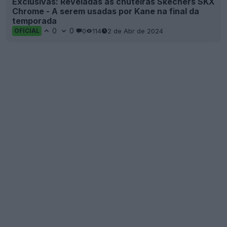
Exclusivas: Reveladas as chuteiras Skechers SKX
Chrome - A serem usadas por Kane na final da
temporada
0
0
0
114
2 de Abr de 2024
OFICIAL