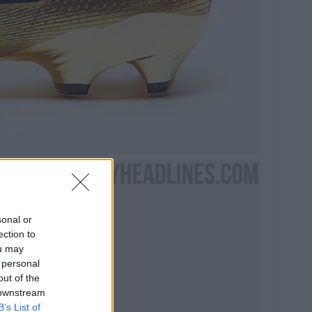
sonal or
ection to
ou may
 personal
out of the
 downstream
B’s List of