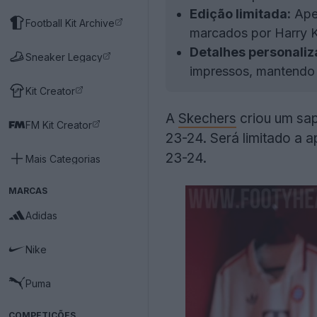
Edição limitada:
Apen
Football Kit Archive
marcados por Harry 
Detalhes personaliz
Sneaker Legacy
impressos, mantendo 
Kit Creator
A
Skechers
criou um sa
FM Kit Creator
23-24. Será limitado a 
23-24.
Mais Categorias
MARCAS
Adidas
Nike
Puma
COMPETIÇÕES