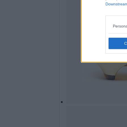
Downstream 
Persona