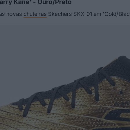
rry Kane' - Ouro/Preto
 as novas
chuteiras
Skechers SKX-01 em 'Gold/Black