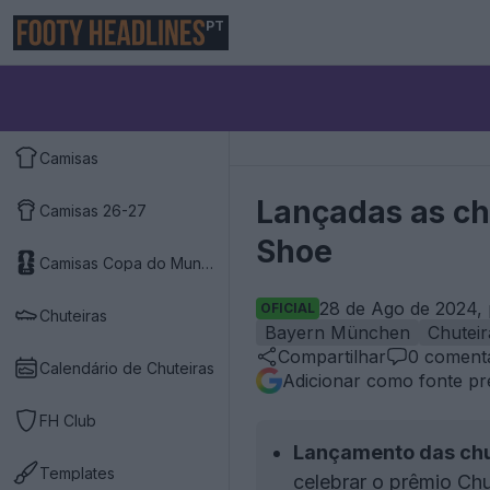
PT
Camisas
Lançadas as ch
Camisas 26-27
Shoe
Camisas Copa do Mundo 2026
28 de Ago de 2024, 
OFICIAL
Chuteiras
Bayern München
Chuteir
Compartilhar
0
comentá
Calendário de Chuteiras
Adicionar como fonte pr
FH Club
Lançamento das chu
Templates
celebrar o prêmio Ch