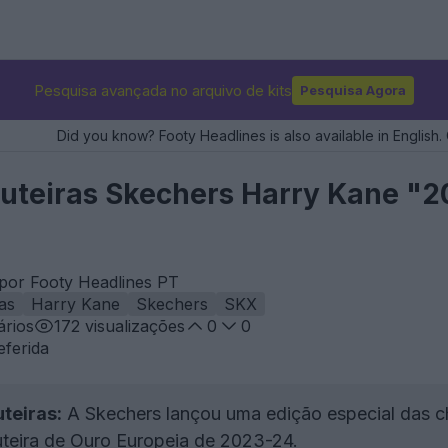
Pesquisa avançada no arquivo de kits
Pesquisa Agora
Did you know? Footy Headlines is also available in English. 
uteiras Skechers Harry Kane "
por Footy Headlines PT
as
Harry Kane
Skechers
SKX
rios
172
visualizações
0
0
eferida
teiras:
A Skechers lançou uma edição especial das c
uteira de Ouro Europeia de 2023-24.