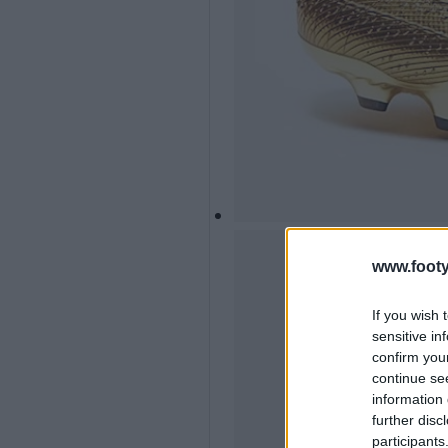
www.footy
If you wish 
sensitive in
confirm you
continue se
information 
further disc
participants