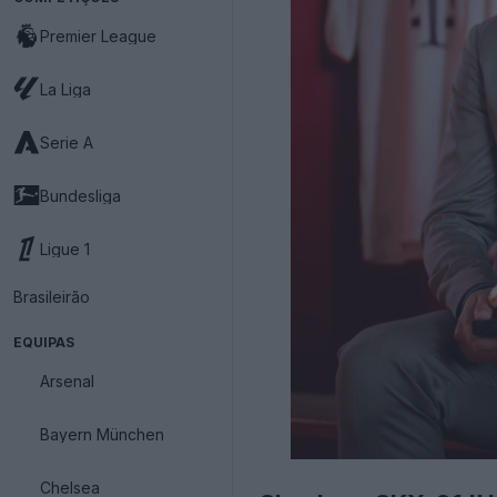
Premier League
La Liga
Serie A
Bundesliga
Ligue 1
Brasileirão
EQUIPAS
Arsenal
Bayern München
Chelsea