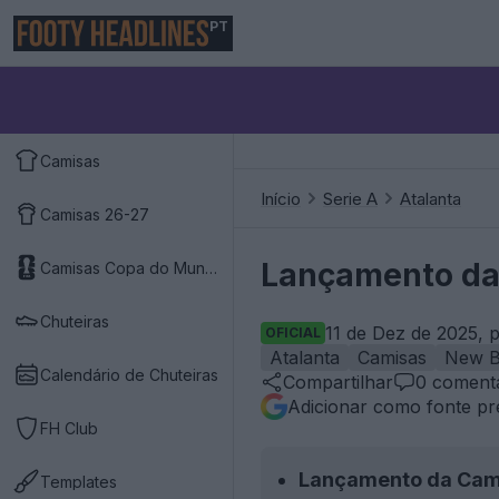
PT
Camisas
Início
Serie A
Atalanta
Camisas 26-27
Lançamento da 
Camisas Copa do Mundo 2026
Chuteiras
11 de Dez de 2025, 
OFICIAL
Atalanta
Camisas
New B
Calendário de Chuteiras
Compartilhar
0
comentá
Adicionar como fonte pr
FH Club
Lançamento da Cam
Templates