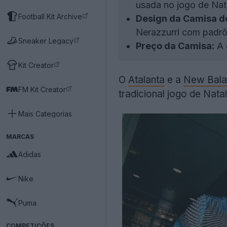
usada no jogo de Nata
Football Kit Archive
Design da Camisa de
Nerazzurri com padrõ
Sneaker Legacy
Preço da Camisa:
A 
Kit Creator
O
Atalanta
e a
New Bala
FM Kit Creator
tradicional jogo de Nata
Mais Categorias
MARCAS
Adidas
Nike
Puma
COMPETIÇÕES