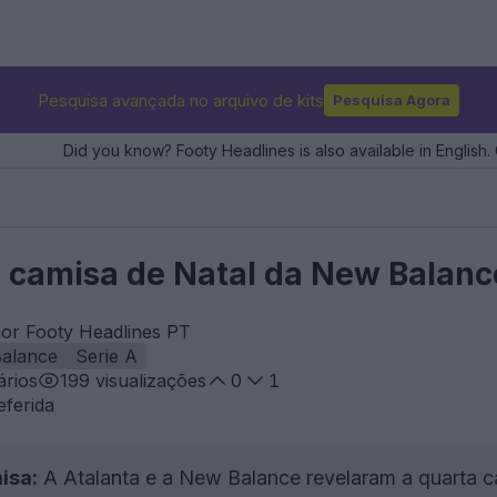
Pesquisa avançada no arquivo de kits
Pesquisa Agora
Did you know? Footy Headlines is also available in English. 
camisa de Natal da New Balanc
por Footy Headlines PT
alance
Serie A
rios
199
visualizações
0
1
eferida
isa:
A Atalanta e a New Balance revelaram a quarta 