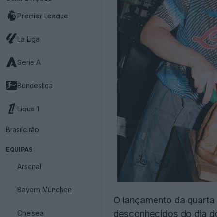
Premier League
La Liga
Serie A
Bundesliga
Ligue 1
Brasileirão
EQUIPAS
Arsenal
Bayern München
O lançamento da quarta
desconhecidos do dia do
Chelsea