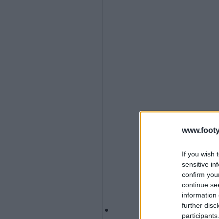
www.footy
If you wish 
sensitive in
confirm you
continue se
information 
further disc
participants