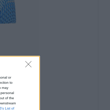
sonal or
ection to
ou may
 personal
out of the
 downstream
B’s List of