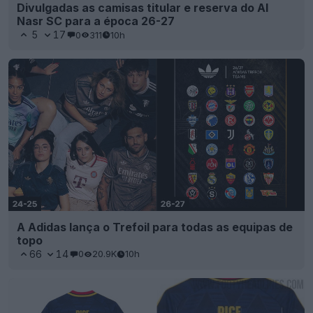
Divulgadas as camisas titular e reserva do Al
Nasr SC para a época 26-27
5
17
0
311
10h
A Adidas lança o Trefoil para todas as equipas de
topo
66
14
0
20.9K
10h