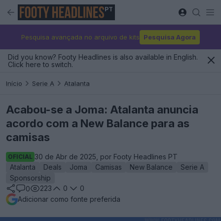
PT
Pesquisa avançada no arquivo de kits
Pesquisa Agora
Did you know? Footy Headlines is also available in English.
Click here to switch.
Início
Serie A
Atalanta
Acabou-se a Joma: Atalanta anuncia
acordo com a New Balance para as
camisas
30 de Abr de 2025, por Footy Headlines PT
OFICIAL
Atalanta
Deals
Joma
Camisas
New Balance
Serie A
Sponsorship
223
0
0
0
Adicionar como fonte preferida