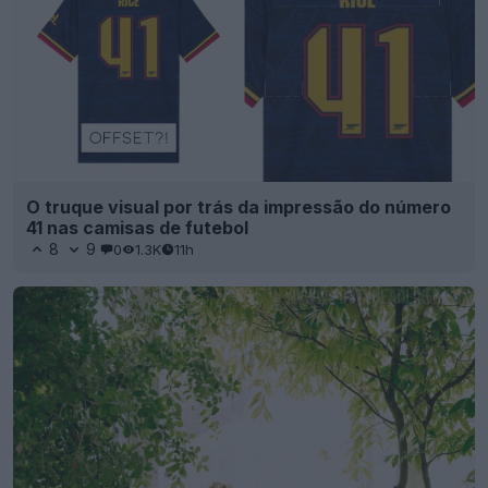
O truque visual por trás da impressão do número
41 nas camisas de futebol
8
9
0
1.3K
11h