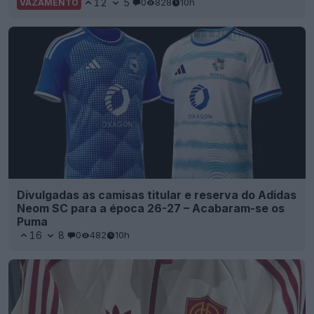
12
5
0
828
10h
VAZAMENTO
Divulgadas as camisas titular e reserva do Adidas
Neom SC para a época 26-27 – Acabaram-se os
Puma
16
8
0
482
10h