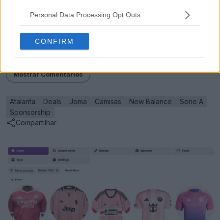
no verão de 2025.
Personal Data Processing Opt Outs
Gostarias que a New Balance fizesse camisas da
CONFIRM
Atalanta B.C.? Diz-nos nos comentários abaixo.
Mostrar Comentários
Atalanta
Deals
Joma
Camisas
New Balance
Serie A
Sponsorship
Compartilhar