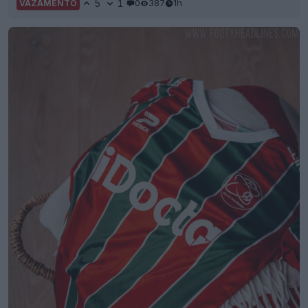
5
1
0
387
1h
VAZAMENTO