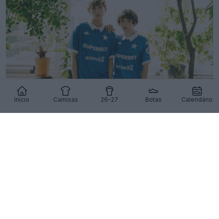
Início
Camisas
26-27
Botas
Calendário
Lançamento da terceira camisa do Wisła Kraków
para 2026-2027
13
4
0
281
11h
OFICIAL