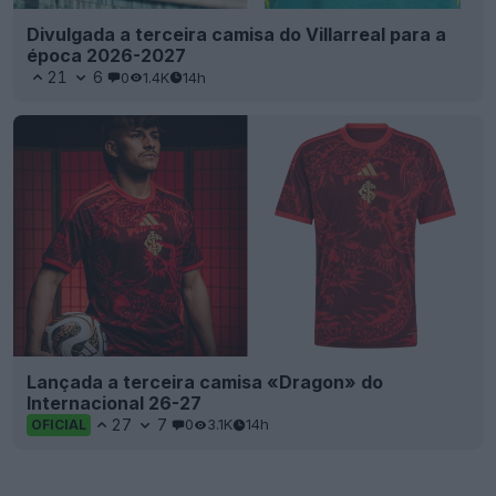
Divulgada a terceira camisa do Villarreal para a
época 2026-2027
21
6
0
1.4K
14h
Lançada a terceira camisa «Dragon» do
Internacional 26-27
27
7
0
3.1K
14h
OFICIAL