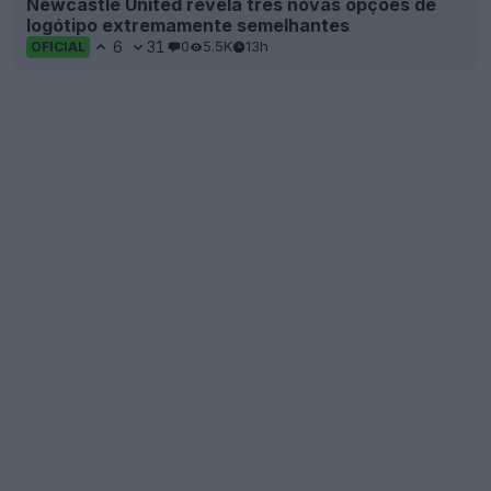
Newcastle United revela três novas opções de
logótipo extremamente semelhantes
6
31
0
5.5K
13h
OFICIAL