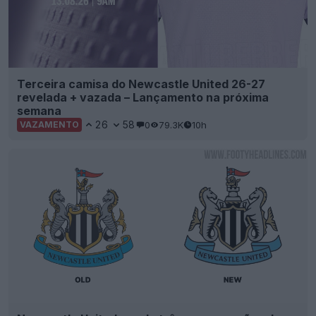
Terceira camisa do Newcastle United 26-27
revelada + vazada – Lançamento na próxima
semana
26
58
0
79.3K
10h
VAZAMENTO