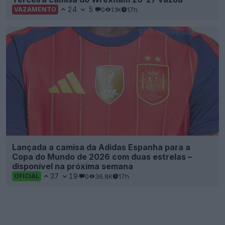
24
5
0
1.1K
17h
VAZAMENTO
Lançada a camisa da Adidas Espanha para a
Copa do Mundo de 2026 com duas estrelas –
disponível na próxima semana
37
19
0
36.8K
17h
OFICIAL