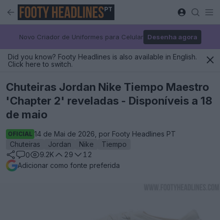
PT
Novo Criador de Uniformes para Celular
Desenha agora
Did you know? Footy Headlines is also available in English.
Click here to switch.
Chuteiras Jordan Nike Tiempo Maestro
'Chapter 2' reveladas - Disponíveis a 18
de maio
14 de Mai de 2026, por Footy Headlines PT
OFICIAL
Chuteiras
Jordan
Nike
Tiempo
9.2K
29
12
0
Adicionar como fonte preferida