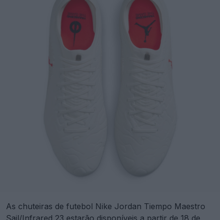
As chuteiras de futebol Nike Jordan Tiempo Maestro
Sail/Infrared 23 estarão disponíveis a partir de 18 de