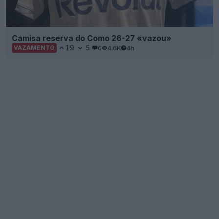
Camisa reserva do Como 26-27 «vazou»
19
5
0
4.6K
4h
VAZAMENTO