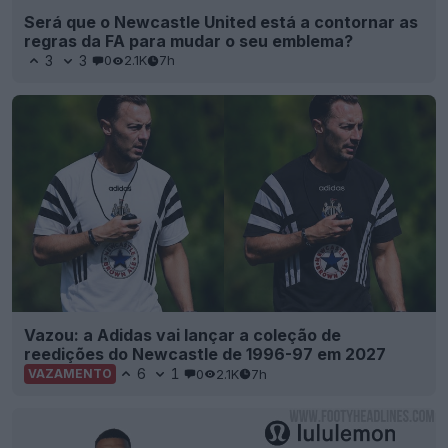
Será que o Newcastle United está a contornar as
regras da FA para mudar o seu emblema?
3
3
0
2.1K
7h
Vazou: a Adidas vai lançar a coleção de
reedições do Newcastle de 1996-97 em 2027
6
1
0
2.1K
7h
VAZAMENTO