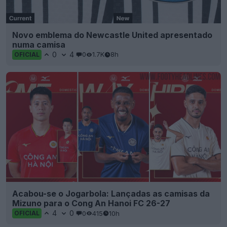
Novo emblema do Newcastle United apresentado
numa camisa
0
4
0
1.7K
8h
OFICIAL
Acabou-se o Jogarbola: Lançadas as camisas da
Mizuno para o Cong An Hanoi FC 26-27
4
0
0
415
10h
OFICIAL