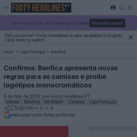
PT
Novo Criador de Uniformes para Celular
Desenha agora
Did you know? Footy Headlines is also available in English.
Click here to switch.
Início
Liga Portugal
Benfica
Confirma: Benfica apresenta novas
regras para as camisas e proíbe
logótipos monocromáticos
9 de Mar de 2025, por Footy Headlines PT
adidas
Benfica
Kit Watch
Camisas
Liga Portugal
700
0
0
0
Adicionar como fonte preferida