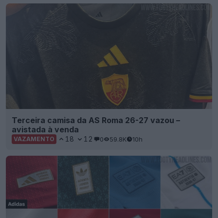
Terceira camisa da AS Roma 26-27 vazou –
avistada à venda
18
12
0
59.8K
10h
VAZAMENTO