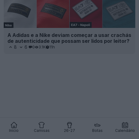
A Adidas e a Nike deviam começar a usar crachás
de autenticidade que possam ser lidos por leitor?
8
6
0
3.1K
11h
Início
Camisas
26-27
Botas
Calendário