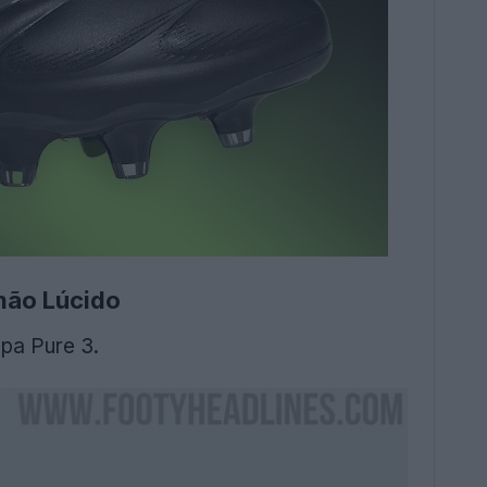
imão Lúcido
opa Pure 3.