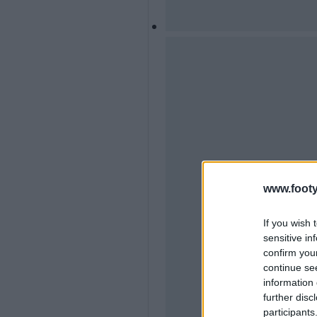
www.footy
If you wish 
sensitive in
confirm you
continue se
information 
further disc
participants