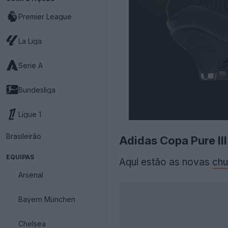
Premier League
La Liga
Serie A
Bundesliga
Ligue 1
Brasileirão
Adidas Copa Pure II
EQUIPAS
Aqui estão as novas
chu
Arsenal
Bayern München
Chelsea