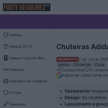
PT
Camisas
Chuteiras Adid
Camisas 26-27
Camisas Copa do Mundo 2026
7 de Jul de 202
VAZAMENTO
adidas
Chuteiras
Copa
Chuteiras
Compartilhar
0
comentá
Adicionar como fonte pr
Calendário de Chuteiras
Vazamento:
Imagens 
FH Club
Design:
As chuteiras
Lançamento e preço
Templates