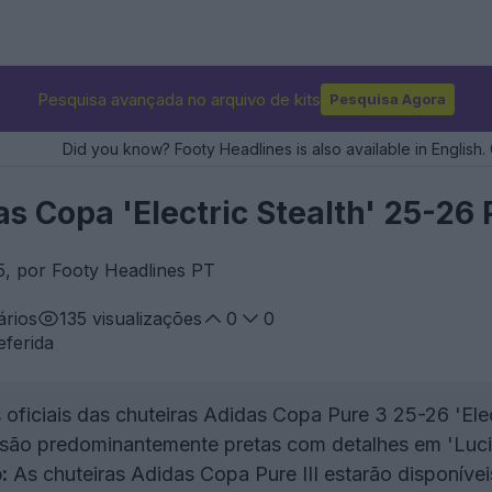
Pesquisa avançada no arquivo de kits
Pesquisa Agora
Did you know? Footy Headlines is also available in English. 
as Copa 'Electric Stealth' 25-26
5, por Footy Headlines PT
rios
135
visualizações
0
0
eferida
oficiais das chuteiras Adidas Copa Pure 3 25-26 'Elec
 são predominantemente pretas com detalhes em 'Luc
:
As chuteiras Adidas Copa Pure III estarão disponíveis 