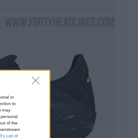
sonal or
ection to
ou may
 personal
out of the
 downstream
B’s List of