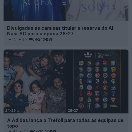
Divulgadas as camisas titular e reserva do Al
Nasr SC para a época 26-27
4
12
0
243
8h
A Adidas lança o Trefoil para todas as equipas de
topo
64
14
0
20.2K
8h