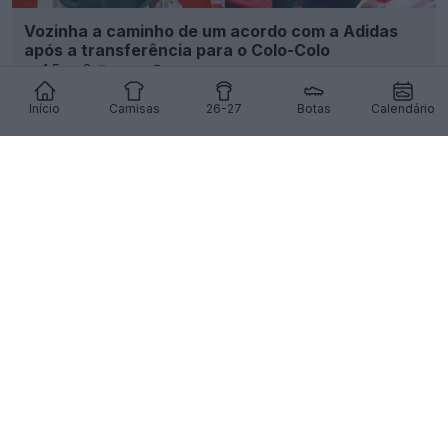
Vozinha a caminho de um acordo com a Adidas
após a transferência para o Colo-Colo
15
3
0
3.1K
10h
Início
Camisas
26-27
Botas
Calendário
Lançada a bola da Liga Profissional Belga 26-27
da Kipsta
7
1
0
433
11h
OFICIAL