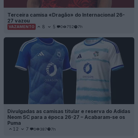
Terceira camisa «Dragão» do Internacional 26-
27 vazou
8
5
0
752
7h
VAZAMENTO
Divulgadas as camisas titular e reserva do Adidas
Neom SC para a época 26-27 – Acabaram-se os
Puma
12
7
0
387
7h