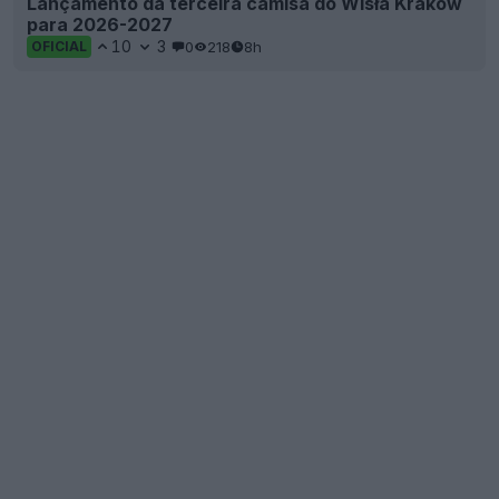
Lançamento da terceira camisa do Wisła Kraków
para 2026-2027
10
3
0
218
8h
OFICIAL