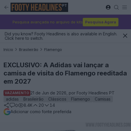
PT
Pesquisa avançada no arquivo de kits
Pesquisa Agora
Did you know? Footy Headlines is also available in English.
Click here to switch.
Início
Brasileirão
Flamengo
EXCLUSIVO: A Adidas vai lançar a
camisa de visita do Flamengo reeditada
em 2027
21 de Jun de 2026, por Footy Headlines PT
VAZAMENTO
adidas
Brasileirão
Clássicos
Flamengo
Camisas
8.4K
20
14
0
Adicionar como fonte preferida