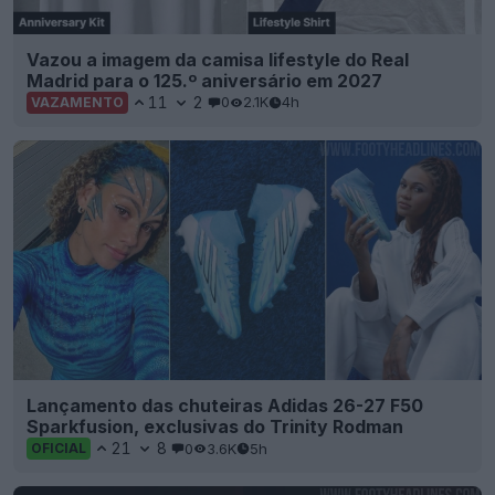
Vazou a imagem da camisa lifestyle do Real
Madrid para o 125.º aniversário em 2027
11
2
0
2.1K
4h
VAZAMENTO
Lançamento das chuteiras Adidas 26-27 F50
Sparkfusion, exclusivas do Trinity Rodman
21
8
0
3.6K
5h
OFICIAL