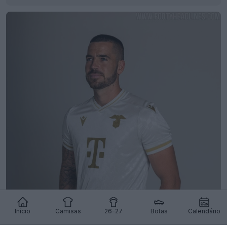
Início
Camisas
26-27
Botas
Calendário