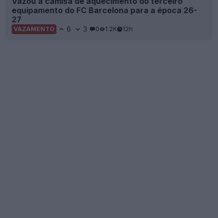
Vazou a camisa de aquecimento do terceiro
equipamento do FC Barcelona para a época 26-
27
6
3
0
1.2K
12h
VAZAMENTO