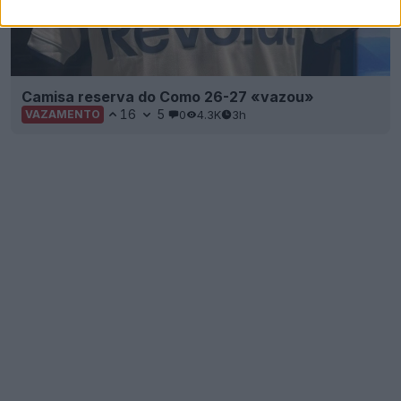
Camisa reserva do Como 26-27 «vazou»
16
5
0
4.3K
3h
VAZAMENTO