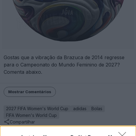
Gostas que a vibração da Brazuca de 2014 regresse
para o Campeonato do Mundo Feminino de 2027?
Comenta abaixo.
Mostrar Comentários
2027 FIFA Women's World Cup
adidas
Bolas
FIFA Women's World Cup
Compartilhar