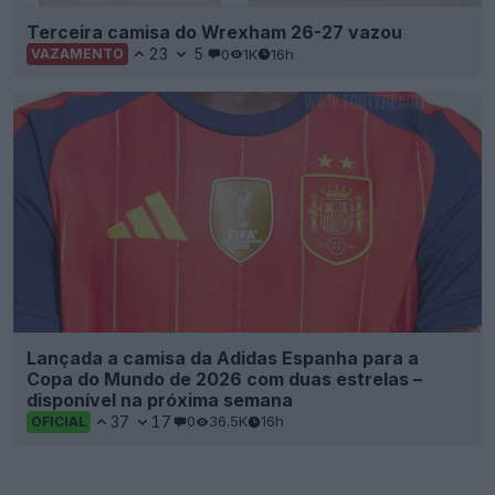
Terceira camisa do Wrexham 26-27 vazou
23
5
0
1K
16h
VAZAMENTO
Lançada a camisa da Adidas Espanha para a
Copa do Mundo de 2026 com duas estrelas –
disponível na próxima semana
37
17
0
36.5K
16h
OFICIAL