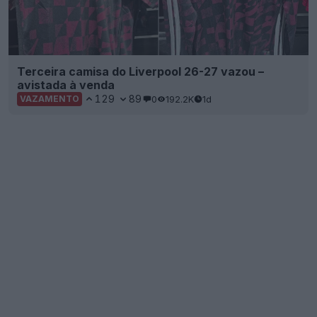
Terceira camisa do Liverpool 26-27 vazou –
avistada à venda
129
89
0
192.2K
1d
VAZAMENTO