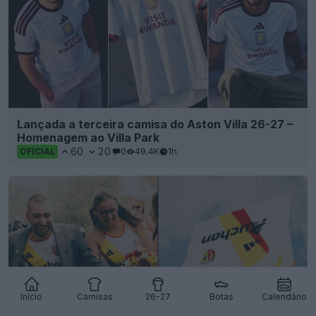
Lançada a terceira camisa do Aston Villa 26-27 –
Homenagem ao Villa Park
60
20
0
49.4K
1h
OFICIAL
Início
Camisas
26-27
Botas
Calendário