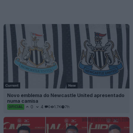
Novo emblema do Newcastle United apresentado
numa camisa
0
4
0
1.7K
7h
OFICIAL