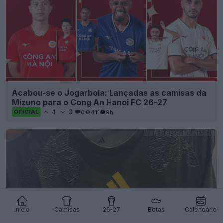
Acabou-se o Jogarbola: Lançadas as camisas da
Mizuno para o Cong An Hanoi FC 26-27
4
0
0
411
9h
OFICIAL
Início
Camisas
26-27
Botas
Calendário