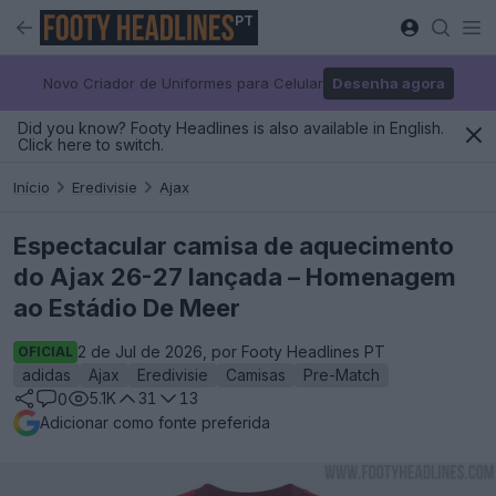
PT
Novo Criador de Uniformes para Celular
Desenha agora
Did you know? Footy Headlines is also available in English.
Click here to switch.
Início
Eredivisie
Ajax
Espectacular camisa de aquecimento
do Ajax 26-27 lançada – Homenagem
ao Estádio De Meer
2 de Jul de 2026, por Footy Headlines PT
OFICIAL
adidas
Ajax
Eredivisie
Camisas
Pre-Match
5.1K
31
13
0
Adicionar como fonte preferida