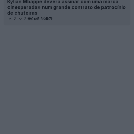
Kylian Mbappé deverá assinar com uma marca
«inesperada» num grande contrato de patrocínio
de chuteiras
2
7
0
5.3K
7h