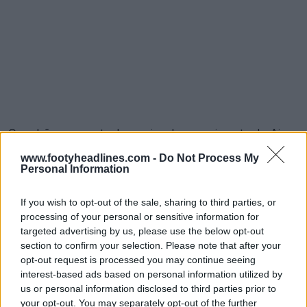
O padrão marcante da camisa de aquecimento do Ajax
2026–27 é inspirado no De Meer Stadion, o antigo
www.footyheadlines.com -
Do Not Process My
estádio do clube. O estádio foi inaugurado em 1934 e
Personal Information
serviu de casa ao Ajax até ser demolido em 1996.
If you wish to opt-out of the sale, sharing to third parties, or
processing of your personal or sensitive information for
targeted advertising by us, please use the below opt-out
section to confirm your selection. Please note that after your
opt-out request is processed you may continue seeing
interest-based ads based on personal information utilized by
us or personal information disclosed to third parties prior to
your opt-out. You may separately opt-out of the further