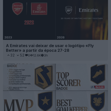
A Emirates vai deixar de usar o logótipo «Fly
Better» a partir da época 27-28
32
52
0
12.6K
3h