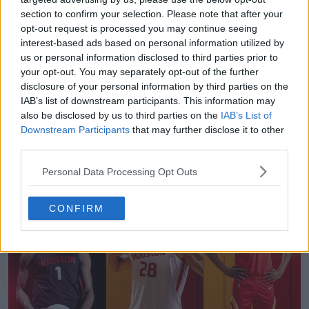
section to confirm your selection. Please note that after your
opt-out request is processed you may continue seeing
interest-based ads based on personal information utilized by
us or personal information disclosed to third parties prior to
your opt-out. You may separately opt-out of the further
disclosure of your personal information by third parties on the
IAB’s list of downstream participants. This information may
also be disclosed by us to third parties on the
IAB’s List of
Downstream Participants
that may further disclose it to other
Criador de Equipamentos da FIFA - Crie e partilhe
third parties.
os seus próprios equipamentos
FIFA Kit Creator
OFICIAL
Personal Data Processing Opt Outs
CONFIRM