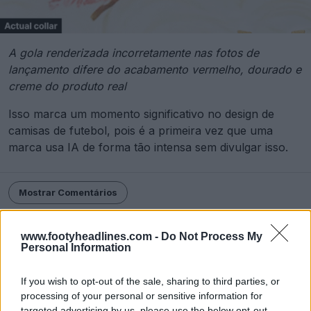
A gola renderizada incorretamente nas fotos de
lançamento difere do acabamento vermelho, dourado e
creme do produto real
Isso marca um momento significativo no design de
camisas de futebol, pois é a primeira vez que uma
marca usa IA de forma tão intensa sem divulgar isso.
Mostrar Comentários
Championship
Errea
Kit Watch
Sheffield United
www.footyheadlines.com -
Do Not Process My
Compartilhar
Personal Information
If you wish to opt-out of the sale, sharing to third parties, or
processing of your personal or sensitive information for
targeted advertising by us, please use the below opt-out