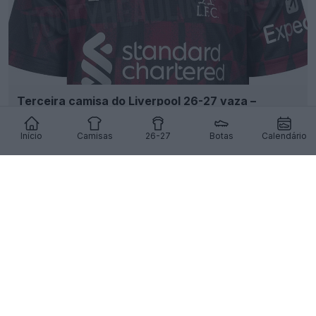
Terceira camisa do Liverpool 26-27 vaza –
Imagens oficiais – Chega a 12 de agosto
114
74
0
186.4K
6h
VAZAMENTO
Início
Camisas
26-27
Botas
Calendário