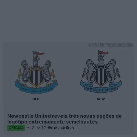
Newcastle United revela três novas opções de
logótipo extremamente semelhantes
2
12
0
2.4K
2h
OFICIAL