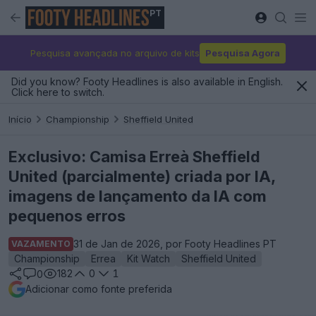
PT
Pesquisa avançada no arquivo de kits
Pesquisa Agora
Did you know? Footy Headlines is also available in English.
Click here to switch.
Início
Championship
Sheffield United
Exclusivo: Camisa Erreà Sheffield
United (parcialmente) criada por IA,
imagens de lançamento da IA com
pequenos erros
31 de Jan de 2026, por Footy Headlines PT
VAZAMENTO
Championship
Errea
Kit Watch
Sheffield United
182
0
1
0
Adicionar como fonte preferida