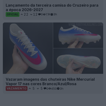
Lançamento da terceira camisa do Cruzeiro para
a época 2026-2027
22
12
0
1.1K
3h
OFICIAL
Vazaram imagens das chuteiras Nike Mercurial
Vapor 17 nas cores Branco/Azul/Rosa
5
5
0
450
3h
VAZAMENTO