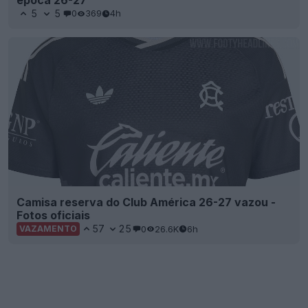
5
5
0
369
4h
Camisa reserva do Club América 26-27 vazou -
Fotos oficiais
57
25
0
26.6K
6h
VAZAMENTO