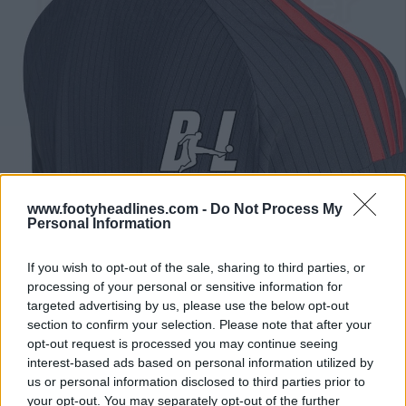
www.footyheadlines.com -
Do Not Process My
Ao incorporar estes elementos na camisa de jogo fora
Personal Information
de casa Adidas 1. Fußballclub Union Berlin 2026-27, a
Adidas funde a tradição com o espírito futebolístico
If you wish to opt-out of the sale, sharing to third parties, or
moderno da cidade. A combinação de cores reflete
processing of your personal or sensitive information for
tanto a determinação como a criatividade, fazendo eco
targeted advertising by us, please use the below opt-out
section to confirm your selection. Please note that after your
da paixão genuína da claque do Union, mantendo-se
opt-out request is processed you may continue seeing
ao mesmo tempo ligada ao ADN do clube.
interest-based ads based on personal information utilized by
us or personal information disclosed to third parties prior to
Camisa de guarda-redes reserva do Union
your opt-out. You may separately opt-out of the further