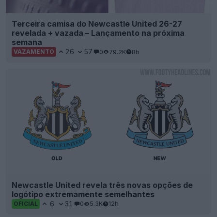
Terceira camisa do Newcastle United 26-27
revelada + vazada – Lançamento na próxima
semana
26
57
0
79.2K
8h
VAZAMENTO
Newcastle United revela três novas opções de
logótipo extremamente semelhantes
6
31
0
5.3K
12h
OFICIAL