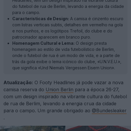
Headlines, tem um design inspirado na vibrante cultura
do futebol de rua de Berlim, levando a energia da cidade
para o campo.
Características de Design:
A camisa é cinzento escuro
com listras verticais subtis, detalhes em vermelho na gola
e nos punhos, e os logótipos Trefoil, do clube e do
patrocinador aparecem em branco puro.
Homenagem Cultural e Lema:
O design presta
homenagem ao estilo de vida futebolístico de Berlim,
onde o futebol de rua é um modo de vida, e a parte de
trás da gola exibe o lema icónico do clube, «U.N.V.E.U.»,
que significa «Und Niemals Vergessen Eisern Union».
Atualização:
O Footy Headlines já pode vazar a nova
camisa reserva do
Union Berlin
para a época 26-27,
com um design inspirado na vibrante cultura do futebol
de rua de Berlim, levando a energia crua da cidade
para o campo. Um grande obrigado ao
@Bundesleaker
.