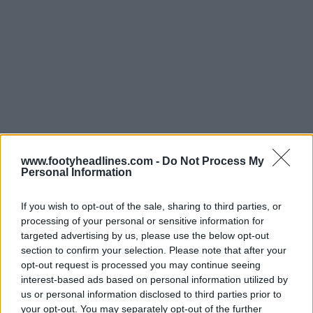
www.footyheadlines.com -
Do Not Process My
Personal Information
Além disso, os ombros apresentam as Três Listras
bicolores, que representam as cores emblemáticas do
If you wish to opt-out of the sale, sharing to third parties, or
clube: azul e preto. A completar o design
processing of your personal or sensitive information for
personalizado, a parte de trás do pescoço apresenta
targeted advertising by us, please use the below opt-out
as coordenadas exatas do estádio:
53° 35′ 14″ N, 9° 53′
section to confirm your selection. Please note that after your
55″ E
.
opt-out request is processed you may continue seeing
interest-based ads based on personal information utilized by
us or personal information disclosed to third parties prior to
your opt-out. You may separately opt-out of the further