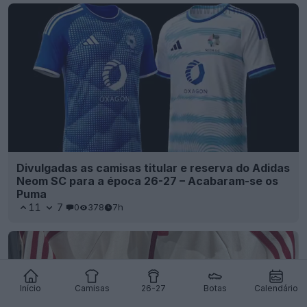
Divulgadas as camisas titular e reserva do Adidas
Neom SC para a época 26-27 – Acabaram-se os
Puma
11
7
0
378
7h
Início
Camisas
26-27
Botas
Calendário