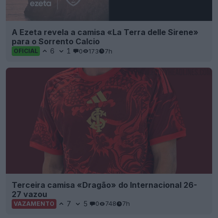
A Ezeta revela a camisa «La Terra delle Sirene»
para o Sorrento Calcio
6
1
0
173
7h
OFICIAL
Terceira camisa «Dragão» do Internacional 26-
27 vazou
7
5
0
748
7h
VAZAMENTO