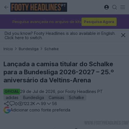
PT
Pesquisa avançada no arquivo de kits
Pesquisa Agora
Did you know? Footy Headlines is also available in English.
Click here to switch.
Início
Bundesliga
Schalke
Lançada a camisa titular do Schalke
para a Bundesliga 2026-2027 – 25.º
aniversário da Veltins-Arena
29 de Jul de 2026, por Footy Headlines PT
OFICIAL
adidas
Bundesliga
Camisas
Schalke
122.2K
99
56
0
Adicionar como fonte preferida