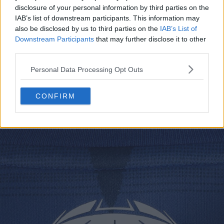
disclosure of your personal information by third parties on the
IAB’s list of downstream participants. This information may
also be disclosed by us to third parties on the
IAB’s List of
Downstream Participants
that may further disclose it to other
third parties.
Personal Data Processing Opt Outs
Este design marcante e angular é diretamente inspirado
CONFIRM
na arquitetura distinta do telhado da Veltins-Arena.