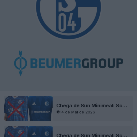
Chega de Sun Minimeal: Schalke 04 vai assinar contrato de patrocínio principal com a Beumer Group
14 de Mai de 2026
Chega de Sun Minimeal: Schalke 04 vai assinar contrato de patrocínio principal com a Beumer Group