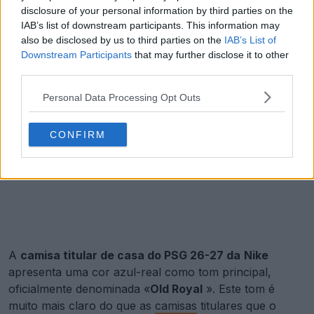
disclosure of your personal information by third parties on the
IAB’s list of downstream participants. This information may
also be disclosed by us to third parties on the
IAB’s List of
Downstream Participants
that may further disclose it to other
third parties.
Personal Data Processing Opt Outs
CONFIRM
A
camisa titular de casa do PSG 26-27 da
Nike
apresenta uma cor azul-real como tom principal,
oficialmente denominada «
Old Royal
». Este tom é
muito mais claro do que as
camisas
titulares que o