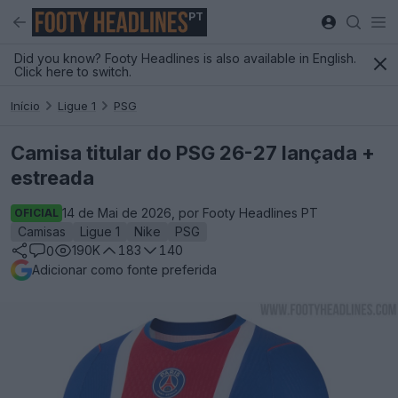
PT
Did you know? Footy Headlines is also available in English.
Click here to switch.
Início
Ligue 1
PSG
Camisa titular do PSG 26-27 lançada +
estreada
14 de Mai de 2026, por Footy Headlines PT
OFICIAL
Camisas
Ligue 1
Nike
PSG
190K
183
140
0
Adicionar como fonte preferida