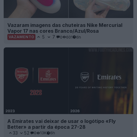
Vazaram imagens das chuteiras Nike Mercurial
Vapor 17 nas cores Branco/Azul/Rosa
5
7
0
601
6h
VAZAMENTO
A Emirates vai deixar de usar o logótipo «Fly
Better» a partir da época 27-28
33
52
0
13K
6h