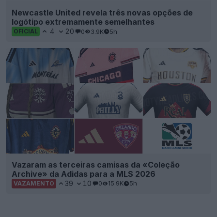
Newcastle United revela três novas opções de
logótipo extremamente semelhantes
4
20
0
3.9K
5h
OFICIAL
Vazaram as terceiras camisas da «Coleção
Archive» da Adidas para a MLS 2026
39
10
0
15.9K
5h
VAZAMENTO