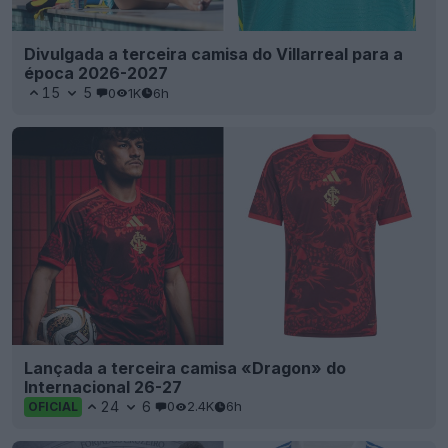
Divulgada a terceira camisa do Villarreal para a
época 2026-2027
15
5
0
1K
6h
Lançada a terceira camisa «Dragon» do
Internacional 26-27
24
6
0
2.4K
6h
OFICIAL