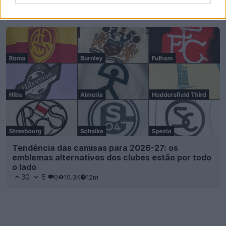
Footy Headlines
OFICIAL
Tendência das camisas para 2026-27: os
emblemas alternativos dos clubes estão por todo
o lado
30
5
0
10.3K
12m