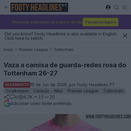
PT
Pesquisa avançada no arquivo de kits
Pesquisa Agora
Did you know? Footy Headlines is also available in English.
Click here to switch.
Início
Premier League
Tottenham
Vaza a camisa de guarda-redes rosa do
Tottenham 26-27
16 de Jun de 2026, por Footy Headlines PT
VAZAMENTO
Goalkeeper
Camisas
Nike
Premier League
Tottenham
6.7K
15
20
0
Adicionar como fonte preferida