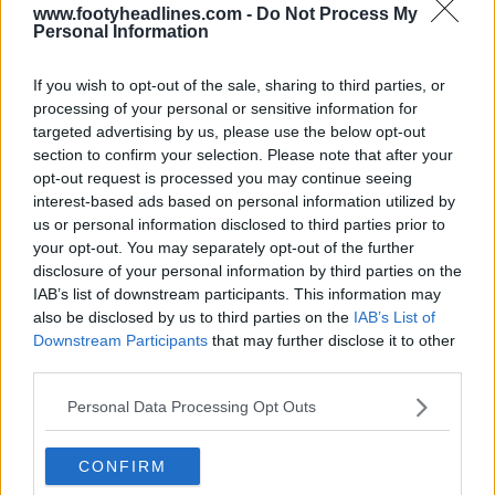
www.footyheadlines.com -
Do Not Process My
imagens que já vazaram
.
Personal Information
If you wish to opt-out of the sale, sharing to third parties, or
Mostrar Comentários
processing of your personal or sensitive information for
targeted advertising by us, please use the below opt-out
Goalkeeper
Camisas
Nike
Premier League
Tottenham
section to confirm your selection. Please note that after your
Compartilhar
opt-out request is processed you may continue seeing
interest-based ads based on personal information utilized by
us or personal information disclosed to third parties prior to
your opt-out. You may separately opt-out of the further
disclosure of your personal information by third parties on the
IAB’s list of downstream participants. This information may
also be disclosed by us to third parties on the
IAB’s List of
Downstream Participants
that may further disclose it to other
third parties.
Personal Data Processing Opt Outs
CONFIRM
Calendário de chuteiras de futebol