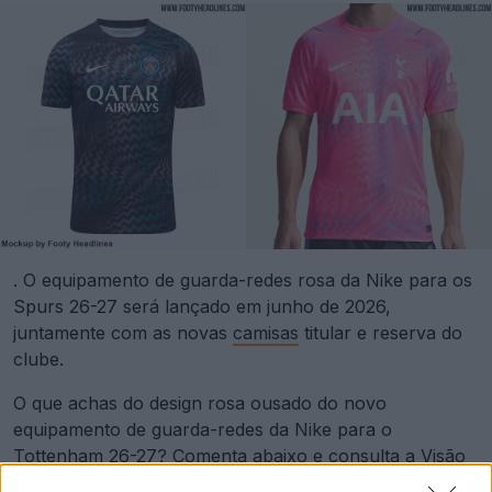
. O equipamento de guarda-redes rosa da Nike para os
Spurs 26-27 será lançado em junho de 2026,
juntamente com as novas
camisas
titular e reserva do
clube.
O que achas do design rosa ousado do novo
equipamento de guarda-redes da Nike para o
Tottenham 26-27? Comenta abaixo e
consulta a Visão
Geral dos Equipamentos 26-27 para veres todas as