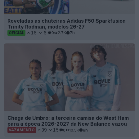
Reveladas as chuteiras Adidas F50 Sparkfusion
Trinity Rodman, modelos 26-27
16
6
0
2.7K
7h
OFICIAL
Chega de Umbro: a terceira camisa do West Ham
para a época 2026-2027 da New Balance vazou
39
15
0
10.5K
8h
VAZAMENTO