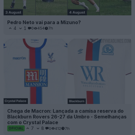
Pedro Neto vai para a Mizuno?
4
1
0
454
7h
Chega de Macron: Lançada a camisa reserva do
Blackburn Rovers 26-27 da Umbro - Semelhanças
com o Crystal Palace
7
8
0
412
7h
OFICIAL