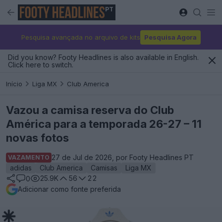
PT
Pesquisa avançada no arquivo de kits
Pesquisa Agora
Did you know? Footy Headlines is also available in English.
Click here to switch.
Início
Liga MX
Club America
Vazou a camisa reserva do Club
América para a temporada 26-27 – 11
novas fotos
27 de Jul de 2026, por Footy Headlines PT
VAZAMENTO
adidas
Club America
Camisas
Liga MX
25.9K
56
22
0
Adicionar como fonte preferida