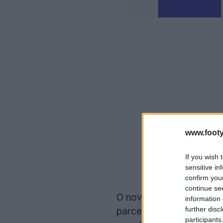
www.footy
If you wish 
sensitive in
confirm you
continue se
O novo acordo com a ma
information 
further disc
parceria de oito anos c
participants