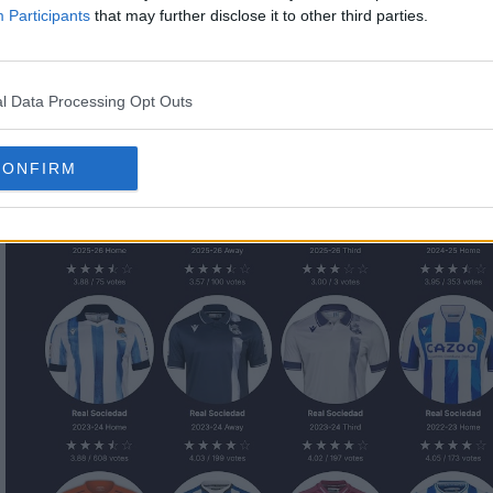
, conquistando três títulos da Taça do Rei e part
Participants
that may further disclose it to other third parties.
l Data Processing Opt Outs
CONFIRM