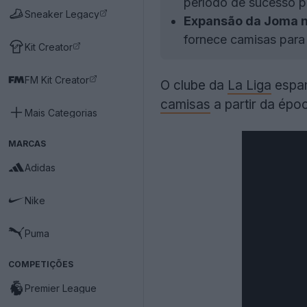
período de sucesso p
Sneaker Legacy
Expansão da Joma na
fornece camisas para o
Kit Creator
FM Kit Creator
O clube da
La Liga
espa
camisas
a partir da épo
Mais Categorias
MARCAS
Adidas
Nike
Puma
COMPETIÇÕES
Premier League