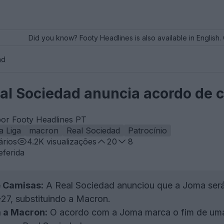
Did you know? Footy Headlines is also available in English. 
ad
al Sociedad anuncia acordo de
por Footy Headlines PT
a Liga
macron
Real Sociedad
Patrocínio
rios
4.2K
visualizações
20
8
eferida
 Camisas:
A Real Sociedad anunciou que a Joma será
27, substituindo a Macron.
m a Macron:
O acordo com a Joma marca o fim de uma