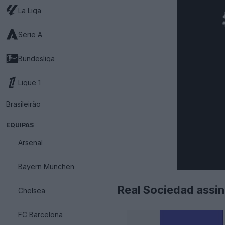
La Liga
Serie A
Bundesliga
Ligue 1
Brasileirão
EQUIPAS
Arsenal
Bayern München
Real Sociedad assi
Chelsea
FC Barcelona