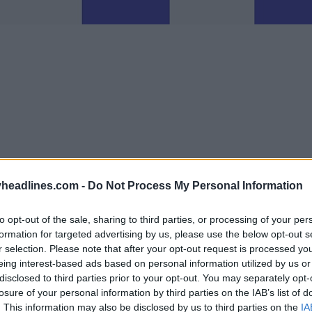
headlines.com -
Do Not Process My Personal Information
to opt-out of the sale, sharing to third parties, or processing of your per
formation for targeted advertising by us, please use the below opt-out s
r selection. Please note that after your opt-out request is processed y
eing interest-based ads based on personal information utilized by us or
rca espanhola de roupa desportiva entra em vigor
disclosed to third parties prior to your opt-out. You may separately opt-
losure of your personal information by third parties on the IAB’s list of
om o fabricante italiano Macron. Durante a era Mac
. This information may also be disclosed by us to third parties on the
IA