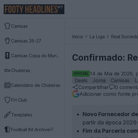
PT
Camisas
Início
La Liga
Real Socied
Camisas 26-27
Confirmado: Re
Camisas Copa do Mundo 2026
Chuteiras
14 de Mai de 2026, 
OFICIAL
Deals
Joma
Camisas
L
Calendário de Chuteiras
Compartilhar
0
comentá
Adicionar como fonte pr
FH Club
Novo Fornecedor de
Templates
partir da época 2026-
Football Kit Archive
Fim da Parceria co