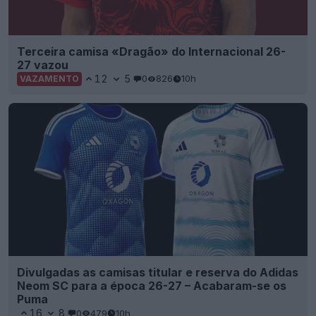
Terceira camisa «Dragão» do Internacional 26-
27 vazou
12
5
0
826
10h
VAZAMENTO
Divulgadas as camisas titular e reserva do Adidas
Neom SC para a época 26-27 – Acabaram-se os
Puma
16
8
0
479
10h