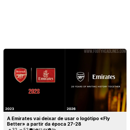
A Emirates vai deixar de usar o logótipo «Fly
Better» a partir da época 27-28
32
52
0
12.6K
3h