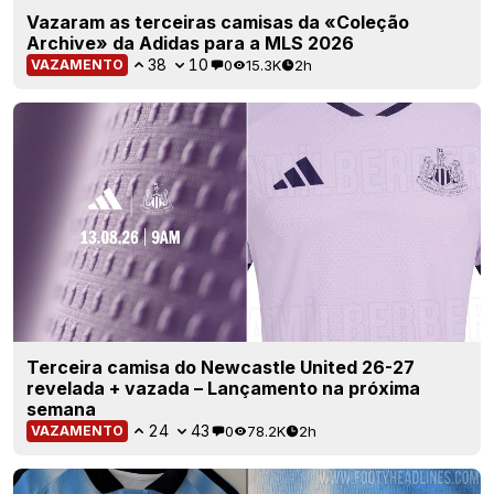
Vazaram as terceiras camisas da «Coleção
Archive» da Adidas para a MLS 2026
38
10
0
15.3K
2h
VAZAMENTO
Terceira camisa do Newcastle United 26-27
revelada + vazada – Lançamento na próxima
semana
24
43
0
78.2K
2h
VAZAMENTO