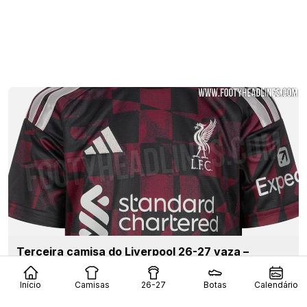
Terceira camisa do Liverpool 26-27 vaza –
Imagens oficiais – Chega a 12 de agosto
114
74
0
186.4K
6h
VAZAMENTO
Início
Camisas
26-27
Botas
Calendário