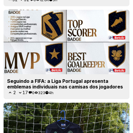
Seguindo a FIFA: a Liga Portugal apresenta
emblemas individuais nas camisas dos jogadores
2
17
0
323
4h