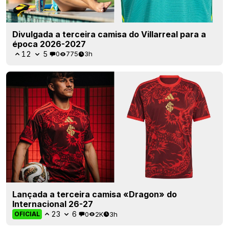
Divulgada a terceira camisa do Villarreal para a
época 2026-2027
12
5
0
775
3h
Lançada a terceira camisa «Dragon» do
Internacional 26-27
23
6
0
2K
3h
OFICIAL