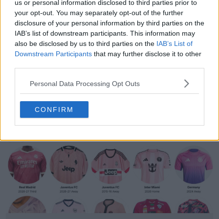
Fabricado por Kappa. O que achas da camisa do
us or personal information disclosed to third parties prior to
Valladolid? Comenta abaixo.
your opt-out. You may separately opt-out of the further
disclosure of your personal information by third parties on the
IAB’s list of downstream participants. This information may
also be disclosed by us to third parties on the
IAB’s List of
Mostrar Comentários
Downstream Participants
that may further disclose it to other
third parties.
Kappa
Camisas
La Liga
Valladolid
Compartilhar
Personal Data Processing Opt Outs
CONFIRM