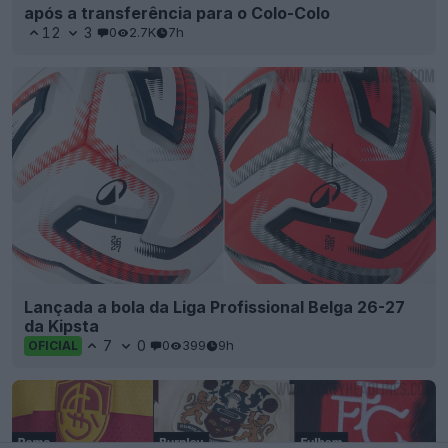
após a transferência para o Colo-Colo
12
3
0
2.7K
7h
Lançada a bola da Liga Profissional Belga 26-27
da Kipsta
7
0
0
399
9h
OFICIAL