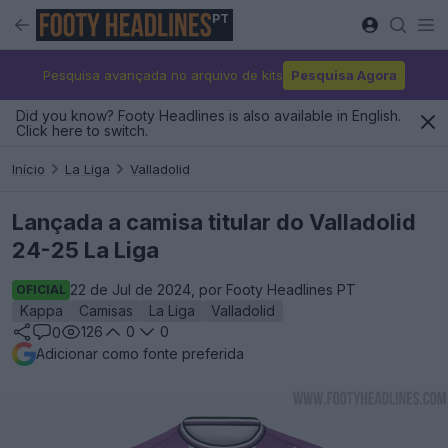
PT
Pesquisa avançada no arquivo de kits
Pesquisa Agora
Did you know? Footy Headlines is also available in English.
Click here to switch.
Início
La Liga
Valladolid
Lançada a camisa titular do Valladolid
24-25 La Liga
22 de Jul de 2024, por Footy Headlines PT
OFICIAL
Kappa
Camisas
La Liga
Valladolid
126
0
0
0
Adicionar como fonte preferida