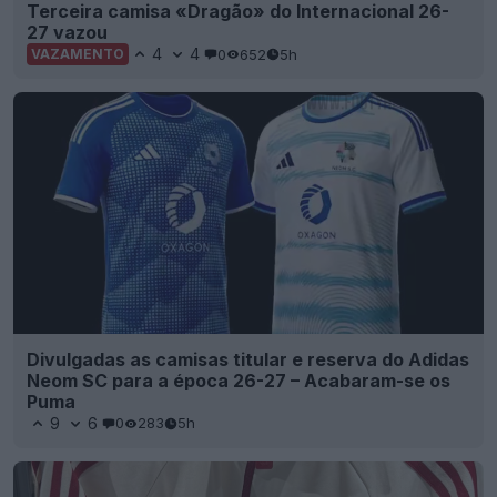
Terceira camisa «Dragão» do Internacional 26-
27 vazou
4
4
0
652
5h
VAZAMENTO
Divulgadas as camisas titular e reserva do Adidas
Neom SC para a época 26-27 – Acabaram-se os
Puma
9
6
0
283
5h