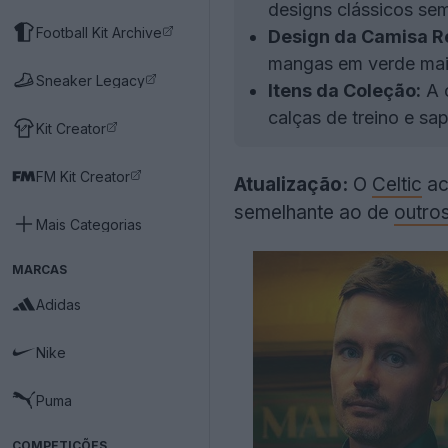
designs clássicos sem
Football Kit Archive
Design da Camisa R
mangas em verde mais 
Sneaker Legacy
Itens da Coleção:
A c
calças de treino e sa
Kit Creator
FM Kit Creator
Atualização:
O
Celtic
ac
semelhante ao de
outro
Mais Categorias
MARCAS
Adidas
Nike
Puma
COMPETIÇÕES