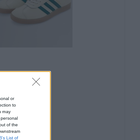
sonal or
ection to
ou may
 personal
out of the
 downstream
B’s List of