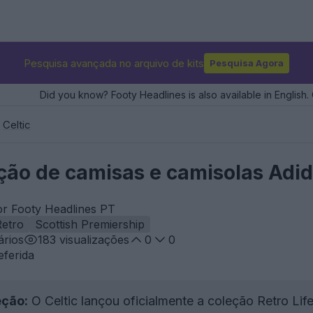
Pesquisa avançada no arquivo de kits
Pesquisa Agora
Did you know? Footy Headlines is also available in English. 
Celtic
ção de camisas e camisolas Adid
or Footy Headlines PT
Retro
Scottish Premiership
rios
183
visualizações
0
0
eferida
ção:
O Celtic lançou oficialmente a coleção Retro Li