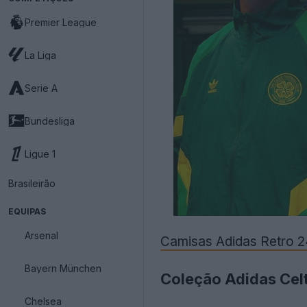
Premier League
La Liga
Serie A
Bundesliga
Ligue 1
Brasileirão
EQUIPAS
Arsenal
Camisas Adidas Retro 2
Bayern München
Coleção Adidas Celt
Chelsea