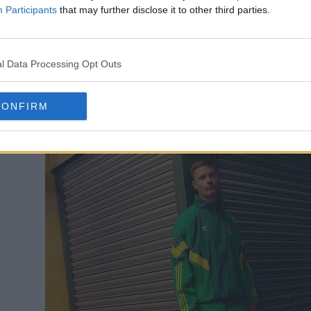
Participants
that may further disclose it to other third parties.
Celtic 2024 retro lifestyler
apresenta um design 
s tradicionais do Celtic.
l Data Processing Opt Outs
CONFIRM