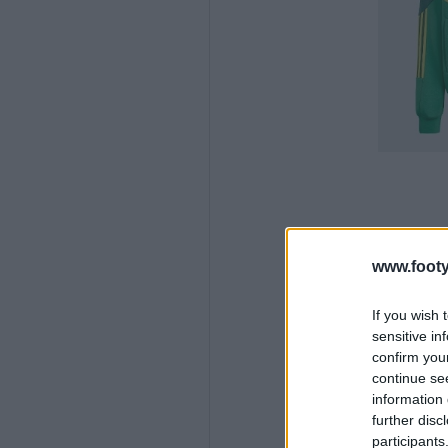
www.footy
If you wish 
sensitive in
confirm you
continue se
information 
further disc
participants