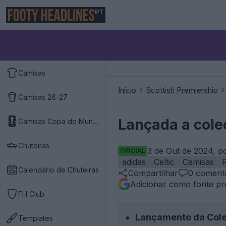
PT
Camisas
Início
Scottish Premiership
Camisas 26-27
Lançada a cole
Camisas Copa do Mundo 2026
Chuteiras
3 de Out de 2024, p
OFICIAL
adidas
Celtic
Camisas
Calendário de Chuteiras
Compartilhar
0
comentá
Adicionar como fonte pr
FH Club
Lançamento da Cole
Templates