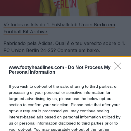
Vê todos os kits do 1. Fußballclub Union Berlin em
Football Kit Archive.
Fabricado pela Adidas. Qual é o teu veredito sobre o 1.
FC Union Berlin 24-25? Comenta em baixo.
www.footyheadlines.com -
Do Not Process My
Mostrar Comentários
Personal Information
adidas
Bundesliga
Camisas
Locker Room
Union Berlin
If you wish to opt-out of the sale, sharing to third parties, or
Compartilhar
processing of your personal or sensitive information for
targeted advertising by us, please use the below opt-out
section to confirm your selection. Please note that after your
opt-out request is processed you may continue seeing
interest-based ads based on personal information utilized by
us or personal information disclosed to third parties prior to
your opt-out. You may separately opt-out of the further