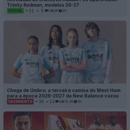
Trinity Rodman, modelos 26-27
11
5
0
2K
2h
OFICIAL
Chega de Umbro: a terceira camisa do West Ham
para a época 2026-2027 da New Balance vazou
36
13
0
10.3K
3h
VAZAMENTO