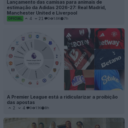
Lançamento das camisas para animais de
estimação da Adidas 2026-27: Real Madrid,
Manchester United e Liverpool
4
21
0
1.6K
7h
OFICIAL
A Premier League está a ridicularizar a proibição
das apostas
2
4
0
1.1K
8h