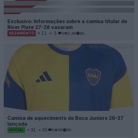
Exclusivo: Informações sobre a camisa titular do
River Plate 27-28 vazaram
11
5
0
2.4K
8h
VAZAMENTO
Camisa de aquecimento do Boca Juniors 26-27
lançada
31
35
0
5K
9h
OFICIAL