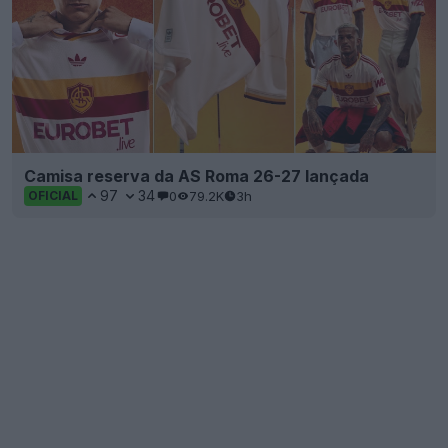
Camisa reserva da AS Roma 26-27 lançada
97
34
0
79.2K
3h
OFICIAL