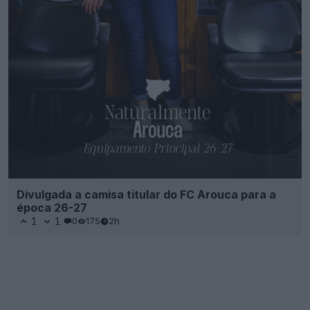
Divulgada a camisa titular do FC Arouca para a
época 26-27
1
1
0
175
2h