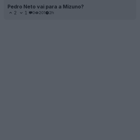
Pedro Neto vai para a Mizuno?
2
1
0
201
2h