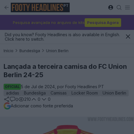
PT
Pesquisa avançada no arquivo de kits
Pesquisa Agora
Did you know? Footy Headlines is also available in English.
Click here to switch.
Início
Bundesliga
Union Berlin
Lançada a terceira camisa do FC Union
Berlin 24-25
5 de Jul de 2024, por Footy Headlines PT
OFICIAL
adidas
Bundesliga
Camisas
Locker Room
Union Berlin
210
0
0
0
Adicionar como fonte preferida