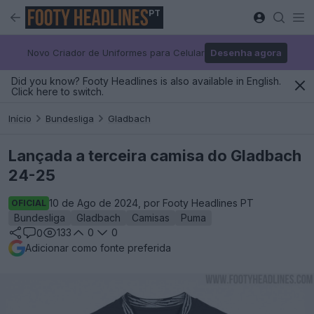
PT
Novo Criador de Uniformes para Celular
Desenha agora
Did you know? Footy Headlines is also available in English.
Click here to switch.
Início
Bundesliga
Gladbach
Lançada a terceira camisa do Gladbach
24-25
10 de Ago de 2024, por Footy Headlines PT
OFICIAL
Bundesliga
Gladbach
Camisas
Puma
133
0
0
0
Adicionar como fonte preferida