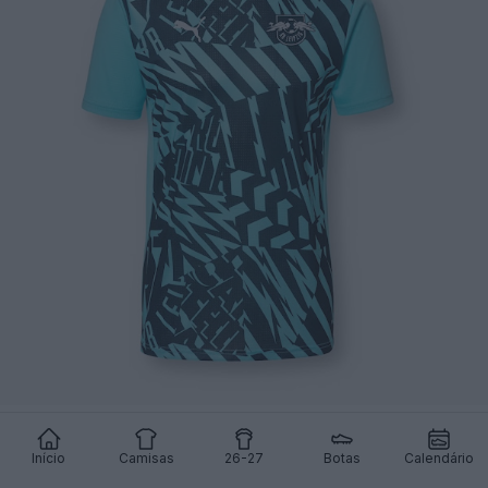
Início
Camisas
26-27
Botas
Calendário