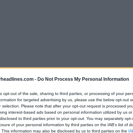
headlines.com -
Do Not Process My Personal Information
to opt-out of the sale, sharing to third parties, or processing of your per
formation for targeted advertising by us, please use the below opt-out s
 Adidas Predator Mania serão lançadas no Boxing 
r selection. Please note that after your opt-out request is processed y
eing interest-based ads based on personal information utilized by us or
nia 2024 Champagne 'Made in Germany'-
disclosed to third parties prior to your opt-out. You may separately opt-
losure of your personal information by third parties on the IAB’s list of
. This information may also be disclosed by us to third parties on the
IA