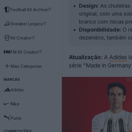
Design:
As chuteiras
Football Kit Archive
original, com uma so
branco com riscas pre
Sneaker Legacy
Disponibilidade:
O re
dezembro, também c
Kit Creator
FM Kit Creator
Atualização:
A
Adidas
l
série "Made in Germany
Mais Categorias
MARCAS
Adidas
Nike
Puma
COMPETIÇÕES