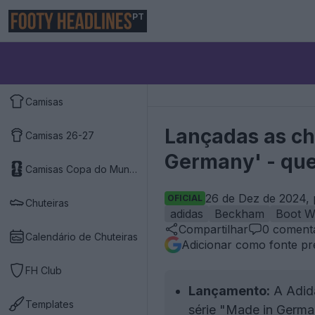
PT
Camisas
Lançadas as ch
Camisas 26-27
Germany' - que
Camisas Copa do Mundo 2026
26 de Dez de 2024, 
OFICIAL
Chuteiras
adidas
Beckham
Boot W
Compartilhar
0
comentá
Calendário de Chuteiras
Adicionar como fonte pr
FH Club
Lançamento:
A Adida
Templates
série "Made in Germa