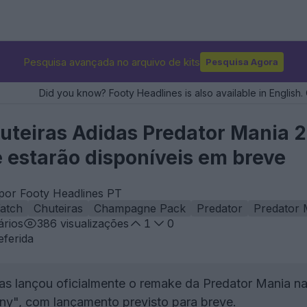
Pesquisa avançada no arquivo de kits
Pesquisa Agora
Did you know? Footy Headlines is also available in English. 
uteiras Adidas Predator Mania
 estarão disponíveis em breve
por Footy Headlines PT
atch
Chuteiras
Champagne Pack
Predator
Predator 
rios
386
visualizações
1
0
eferida
s lançou oficialmente o remake da Predator Mania n
ny", com lançamento previsto para breve.