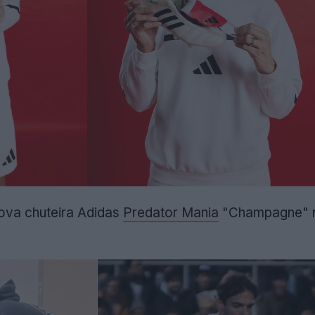
nova chuteira Adidas
Predator Mania
"Champagne" nu