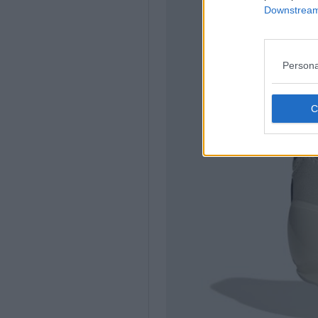
Downstream 
Persona