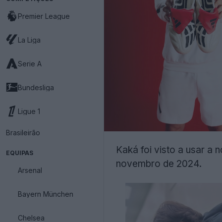
Premier League
La Liga
Serie A
Bundesliga
Ligue 1
Brasileirão
Kaká foi visto a usar a 
EQUIPAS
novembro de 2024.
Arsenal
Bayern München
Chelsea