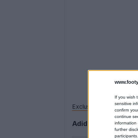
www.footy
If you wish 
sensitive in
Exclusivo: As chuteiras
confirm you
continue se
Adidas Predator Ma
information 
further disc
participants